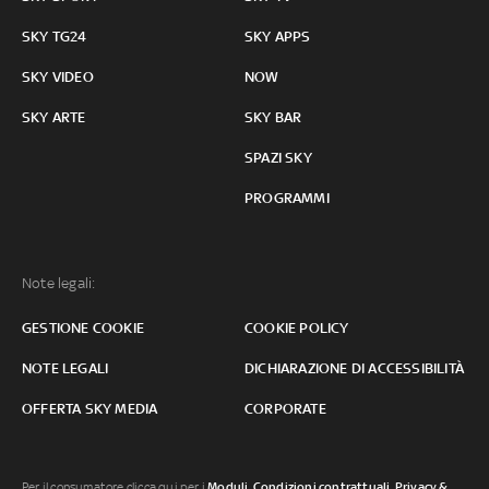
SKY TG24
SKY APPS
SKY VIDEO
NOW
SKY ARTE
SKY BAR
SPAZI SKY
PROGRAMMI
Note legali:
GESTIONE COOKIE
COOKIE POLICY
NOTE LEGALI
DICHIARAZIONE DI ACCESSIBILITÀ
OFFERTA SKY MEDIA
CORPORATE
Per il consumatore clicca qui per i
Moduli, Condizioni contrattuali
,
Privacy &