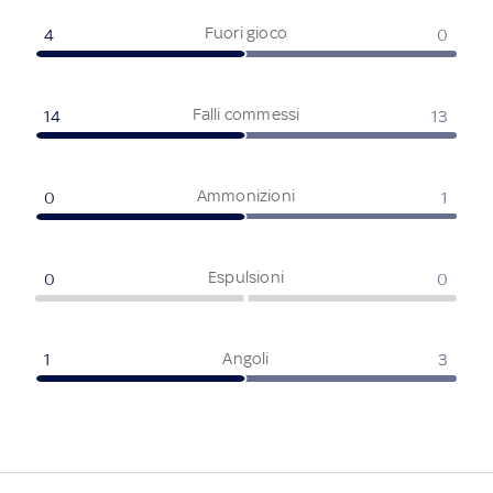
Fuori gioco
4
0
Falli commessi
14
13
Ammonizioni
0
1
Espulsioni
0
0
Angoli
1
3