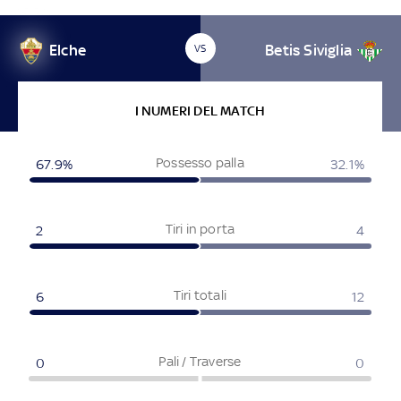
Elche
Betis Siviglia
VS
I NUMERI DEL MATCH
Possesso palla
67.9
%
32.1
%
Tiri in porta
2
4
Tiri totali
6
12
Pali / Traverse
0
0