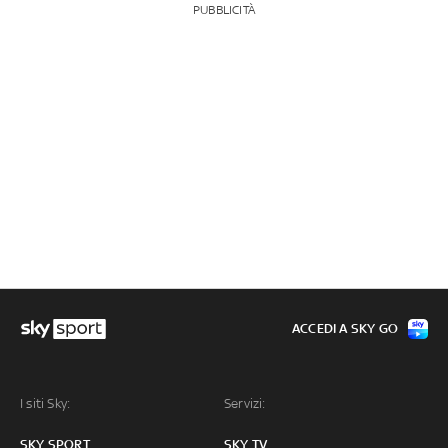
PUBBLICITÀ
ACCEDI A SKY GO
I siti Sky:
Servizi:
SKY SPORT
SKY TV