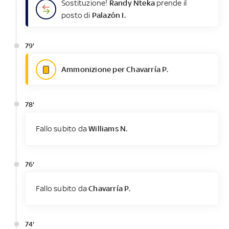
Sostituzione!
Randy Nteka
prende il
posto di
Palazón I.
79'
Ammonizione per Chavarría P.
78'
Fallo subito da
Williams N.
76'
Fallo subito da
Chavarría P.
74'