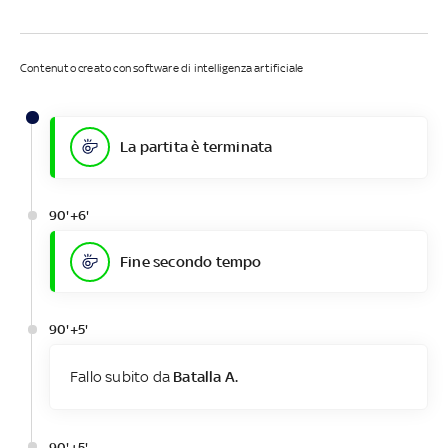
Contenuto creato con software di intelligenza artificiale
La partita è terminata
90'+6'
Fine secondo tempo
90'+5'
Fallo subito da
Batalla A.
90'+5'