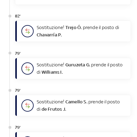
82'
Sostituzione!
Trejo Ó.
prende il posto di
Chavarría P.
79'
Sostituzione!
Guruzeta G.
prende il posto
di
Williams I.
79'
Sostituzione!
Camello S.
prende il posto
di
de Frutos J.
79'