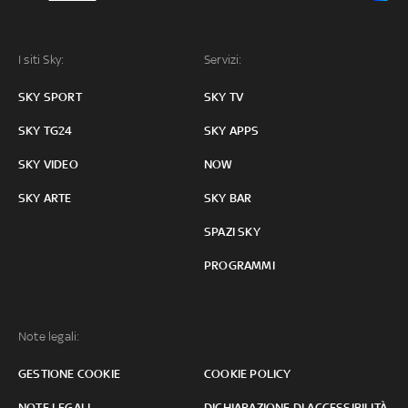
I siti Sky:
Servizi:
SKY SPORT
SKY TV
SKY TG24
SKY APPS
SKY VIDEO
NOW
SKY ARTE
SKY BAR
SPAZI SKY
PROGRAMMI
Note legali:
GESTIONE COOKIE
COOKIE POLICY
NOTE LEGALI
DICHIARAZIONE DI ACCESSIBILITÀ