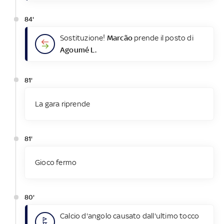
84'
Sostituzione!
Marcão
prende il posto di
Agoumé L.
81'
La gara riprende
81'
Gioco fermo
80'
Calcio d'angolo causato dall'ultimo tocco