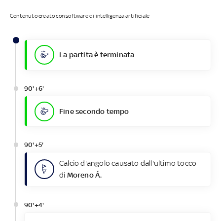
Contenuto creato con software di intelligenza artificiale
La partita è terminata
90'+6'
Fine secondo tempo
90'+5'
Calcio d'angolo causato dall'ultimo tocco
di
Moreno Á.
90'+4'