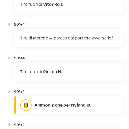
Tiro fuori di
Vitor Reis
90'+4'
Tiro di Moreno Á. parato dal portiere avversario!
90'+4'
Tiro fuori di
Rincón H.
90'+2'
Ammonizione per Nyland Ø.
90'+2'