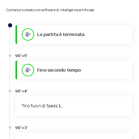
Contenuto creato con software di intelligenza artificiale
La partita è terminata
90'+5'
Fine secondo tempo
90'+4'
Tiro fuori di
Sucic L.
90'+3'