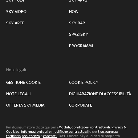
SKY TG24
SKY APPS
SKY VIDEO
NOW
SKY ARTE
SKY BAR
SPAZI SKY
PROGRAMMI
Note legali:
GESTIONE COOKIE
COOKIE POLICY
NOTE LEGALI
DICHIARAZIONE DI ACCESSIBILITÀ
OFFERTA SKY MEDIA
CORPORATE
Per il consumatore clicca qui per i
Moduli, Condizioni contrattuali
,
Privacy &
Cookies
,
informazioni sulle modifiche contrattuali
o per
trasparenza
tariffaria
,
assistenza
e
contatti
. Tutti i marchi Sky e i diritti di proprietà