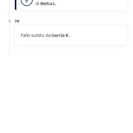
di
Beitia L.
78'
Fallo subito da
García K.