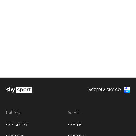
ACCEDI A SKY GO
I siti Sky:
Servizi:
SKY SPORT
SKY TV