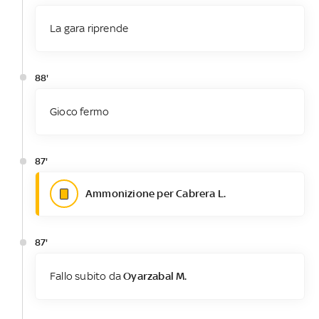
La gara riprende
88'
Gioco fermo
87'
Ammonizione per Cabrera L.
87'
Fallo subito da
Oyarzabal M.