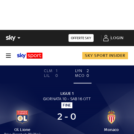
LOGIN
OFFERTE SKY
SKY SPORT INSIDER
CLM
1
LYN
2
LIL
0
MCO
0
LIGUE 1
GIORNATA 10 - SAB 16 OTT
FINE
2 - 0
Ol. Lione
Monaco