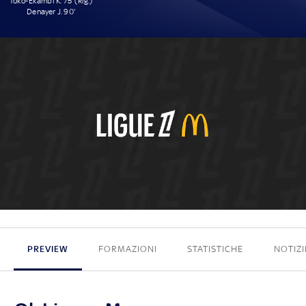
Toko-Ekambi K. 75' (Rig.)
Denayer J. 90'
2 - 0
PREVIEW
FORMAZIONI
STATISTICHE
NOTIZI