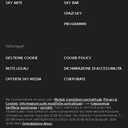
SKY ARTE
SKY BAR
SPAZI SKY
PROGRAMMI
Note legali:
GESTIONE COOKIE
COOKIE POLICY
NOTE LEGALI
DICHIARAZIONE DI ACCESSIBILITÀ
OFFERTA SKY MEDIA
CORPORATE
Per il consumatore clicca qui per i
Moduli, Condizioni contrattuali
,
Privacy &
Cookies
,
informazioni sulle modifiche contrattuali
o per
trasparenza
tariffaria
,
assistenza
e
contatti
. Tutti i marchi Sky e i diritti di proprietà
intellettuale in essi contenuti, sono di proprietà di Sky international AG e sono
utilizzati su licenza. Copyright 2026 Sky Italia - Sky Italia Srl Via Monte Penice, 7 -
20138 Milano P.IVA 04619241005. SkyTG24: ISSN 3035-1537 e SkySport: ISSN
3035-1545.
Segnalazione Abusi