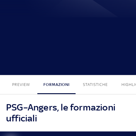
2 - 1
PREVIEW
FORMAZIONI
STATISTICHE
HIGHL
PSG–Angers, le formazioni
ufficiali