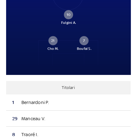
10
Fulgini A.
21
7
Cho M.
Boufal S.
Titolari
1
Bernardoni P.
29
Manceau V.
8
Traoré I.