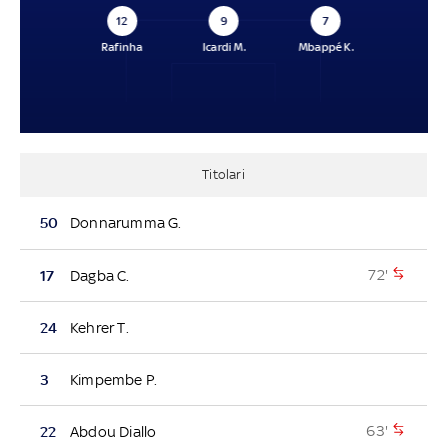
12
9
7
Rafinha
Icardi M.
Mbappé K.
Titolari
50
Donnarumma G.
72'
17
Dagba C.
24
Kehrer T.
3
Kimpembe P.
63'
22
Abdou Diallo