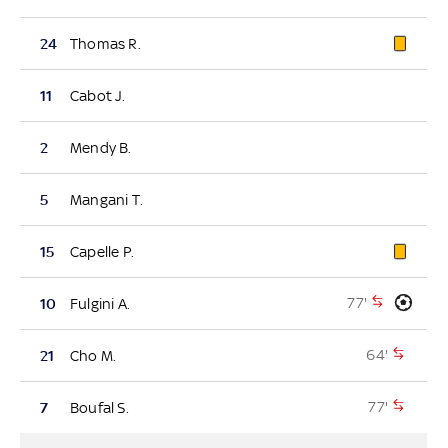
24
Thomas R.
11
Cabot J.
2
Mendy B.
5
Mangani T.
15
Capelle P.
77'
10
Fulgini A.
64'
21
Cho M.
77'
7
Boufal S.