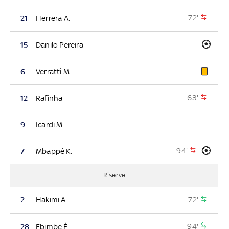
72'
21
Herrera A.
15
Danilo Pereira
6
Verratti M.
63'
12
Rafinha
9
Icardi M.
94'
7
Mbappé K.
Riserve
72'
2
Hakimi A.
94'
28
Ebimbe É.