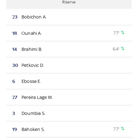
Riserve
23
Bobichon A.
77'
18
Ounahi A.
64'
14
Brahimi B.
30
Petkovic D.
6
Ebosse E.
27
Pereira Lage M.
3
Doumbia S.
77'
19
Bahoken S.