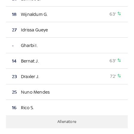
63'
18
Wijnaldum G.
27
Idrissa Gueye
-
Gharbi I.
63'
14
Bernat J.
72'
23
Draxler J.
25
Nuno Mendes
16
Rico S.
Allenatore