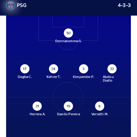
PSG
4-3-3
50
Donnarumma G.
17
24
3
22
Dagba C.
Kehrer T.
Kimpembe P.
Abdou
Diallo
21
15
6
Herrera A.
Danilo Pereira
Verratti M.