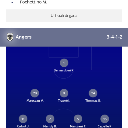
-
Pochettino M.
Ufficiali di gara
Angers
3-4-1-2
1
Bernardoni P.
29
8
24
Manceau V.
Traoré I.
Thomas R.
11
2
5
15
Cabot J.
Mendy B.
Mangani T.
Capelle P.