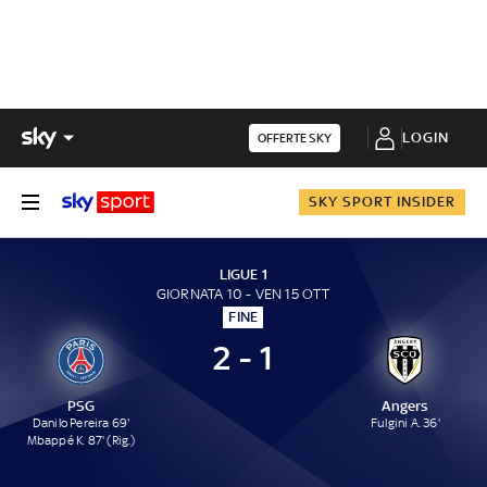
LOGIN
OFFERTE SKY
SKY SPORT INSIDER
LIGUE 1
GIORNATA 10 - VEN 15 OTT
FINE
2 - 1
PSG
Angers
Danilo Pereira 69'
Fulgini A. 36'
Mbappé K. 87' (Rig.)