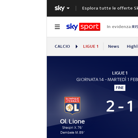
Esplora tutte le offerte S
In evidenza:
RI
CALCIO
LIGUE 1
News
Highl
LIGUE 1
GIORNATA 14 - MARTEDÌ 1 FE
FINE
2 - 1
Ol. Lione
Shaqiri X. 76'
Dembele M. 89'