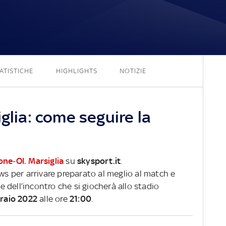
2 - 1
ATISTICHE
HIGHLIGHTS
NOTIZIE
iglia: come seguire la
ione
-
Ol. Marsiglia
su
skysport.it
.
ews per arrivare preparato al meglio al match e
ve dell’incontro che si giocherà allo stadio
raio 2022
alle ore
21:00
.