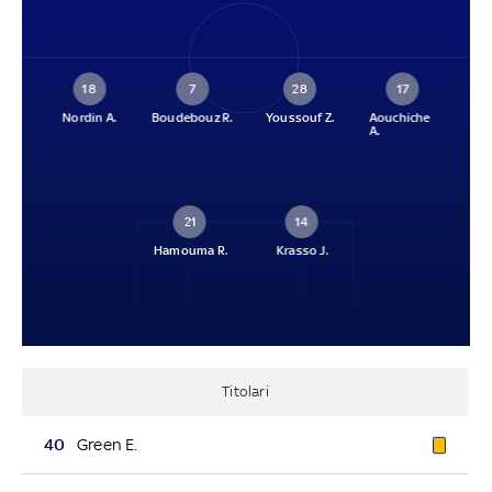
18
7
28
17
Nordin A.
Boudebouz R.
Youssouf Z.
Aouchiche
A.
21
14
Hamouma R.
Krasso J.
Titolari
40
Green E.