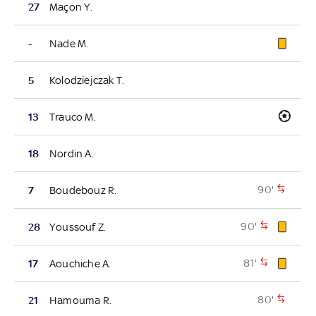
27
Maçon Y.
-
Nade M.
5
Kolodziejczak T.
13
Trauco M.
18
Nordin A.
90'
7
Boudebouz R.
90'
28
Youssouf Z.
81'
17
Aouchiche A.
80'
21
Hamouma R.