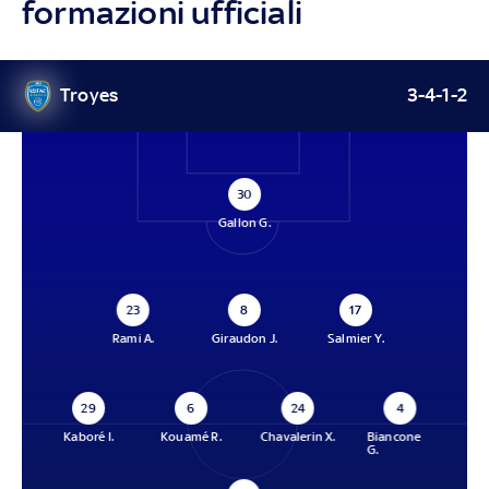
formazioni ufficiali
Troyes
3-4-1-2
30
Gallon G.
23
8
17
Rami A.
Giraudon J.
Salmier Y.
29
6
24
4
Kaboré I.
Kouamé R.
Chavalerin X.
Biancone
G.