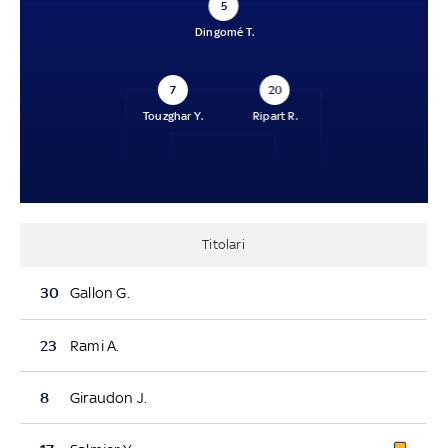
5
Dingomé T.
7
20
Touzghar Y.
Ripart R.
Titolari
30
Gallon G.
23
Rami A.
8
Giraudon J.