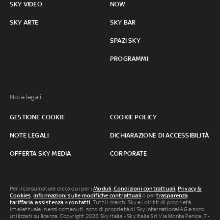
SKY VIDEO
NOW
SKY ARTE
SKY BAR
SPAZI SKY
PROGRAMMI
Note legali:
GESTIONE COOKIE
COOKIE POLICY
NOTE LEGALI
DICHIARAZIONE DI ACCESSIBILITÀ
OFFERTA SKY MEDIA
CORPORATE
Per il consumatore clicca qui per i
Moduli, Condizioni contrattuali
,
Privacy &
Cookies
,
informazioni sulle modifiche contrattuali
o per
trasparenza
tariffaria
,
assistenza
e
contatti
. Tutti i marchi Sky e i diritti di proprietà
intellettuale in essi contenuti, sono di proprietà di Sky international AG e sono
utilizzati su licenza. Copyright 2026 Sky Italia - Sky Italia Srl Via Monte Penice, 7 -