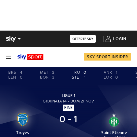
LOGIN
OFFERTE SKY
SKY SPORT INSIDER
BRS
4
MET
3
TRO
0
ANR
1
LEN
0
BOR
3
STE
1
LOR
0
LIGUE 1
GIORNATA 14 - DOM 21 NOV
FINE
0 - 1
Troyes
Saint Etienne