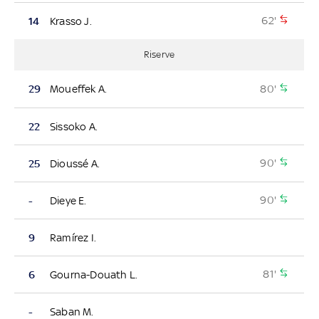
62'
14
Krasso J.
Riserve
80'
29
Moueffek A.
22
Sissoko A.
90'
25
Dioussé A.
90'
-
Dieye E.
9
Ramírez I.
81'
6
Gourna-Douath L.
-
Saban M.