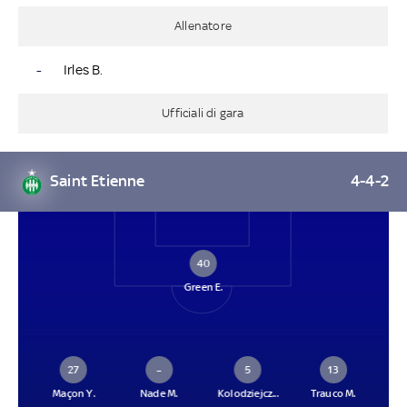
Allenatore
-
Irles B.
Ufficiali di gara
Saint Etienne
4-4-2
40
Green E.
27
–
5
13
Maçon Y.
Nade M.
Kolodziejcz...
Trauco M.