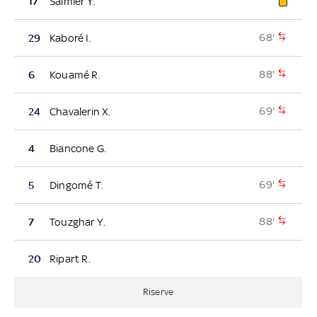
17
Salmier Y.
68'
29
Kaboré I.
88'
6
Kouamé R.
69'
24
Chavalerin X.
4
Biancone G.
69'
5
Dingomé T.
88'
7
Touzghar Y.
20
Ripart R.
Riserve