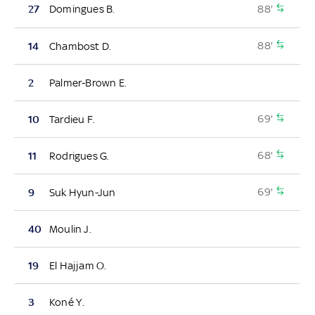
88'
27
Domingues B.
88'
14
Chambost D.
2
Palmer-Brown E.
69'
10
Tardieu F.
68'
11
Rodrigues G.
69'
9
Suk Hyun-Jun
40
Moulin J.
19
El Hajjam O.
3
Koné Y.