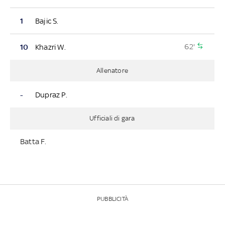
1
Bajic S.
62'
10
Khazri W.
Allenatore
-
Dupraz P.
Ufficiali di gara
Batta F.
PUBBLICITÀ