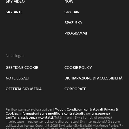
SKY VIDEO
NOW
SKY ARTE
SKY BAR
SPAZI SKY
PROGRAMMI
Note legali:
GESTIONE COOKIE
COOKIE POLICY
NOTE LEGALI
DICHIARAZIONE DI ACCESSIBILITÀ
OFFERTA SKY MEDIA
CORPORATE
Per il consumatore clicca qui per i
Moduli, Condizioni contrattuali
,
Privacy &
Cookies
,
informazioni sulle modifiche contrattuali
o per
trasparenza
tariffaria
,
assistenza
e
contatti
. Tutti i marchi Sky e i diritti di proprietà
intellettuale in essi contenuti, sono di proprietà di Sky international AG e sono
utilizzati su licenza. Copyright 2026 Sky Italia - Sky Italia Srl Via Monte Penice, 7 -