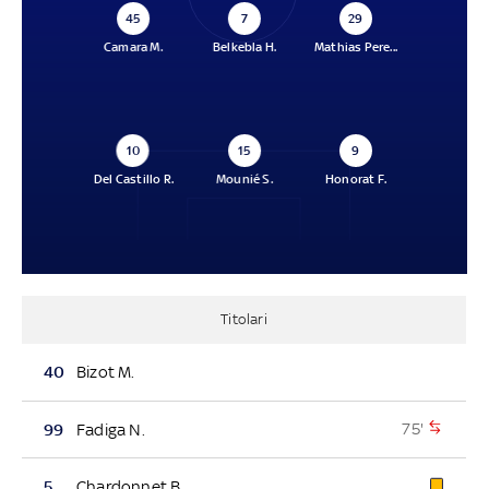
45
7
29
Camara M.
Belkebla H.
Mathias Pere...
10
15
9
Del Castillo R.
Mounié S.
Honorat F.
Titolari
40
Bizot M.
75'
99
Fadiga N.
5
Chardonnet B.