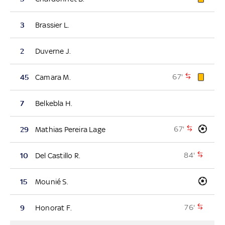
3
Brassier L.
2
Duverne J.
67'
45
Camara M.
7
Belkebla H.
67'
29
Mathias Pereira Lage
84'
10
Del Castillo R.
15
Mounié S.
76'
9
Honorat F.