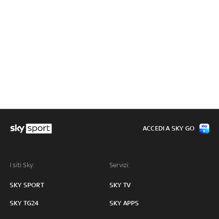
ACCEDI A SKY GO
I siti Sky:
Servizi:
SKY SPORT
SKY TV
SKY TG24
SKY APPS