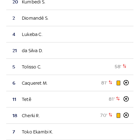
20
Kumbedi S.
2
Diomandé S.
4
Lukeba C.
21
da Silva D.
58'
5
Tolisso C.
81'
6
Caqueret M.
81'
11
Tetê
70'
18
Cherki R.
7
Toko Ekambi K.