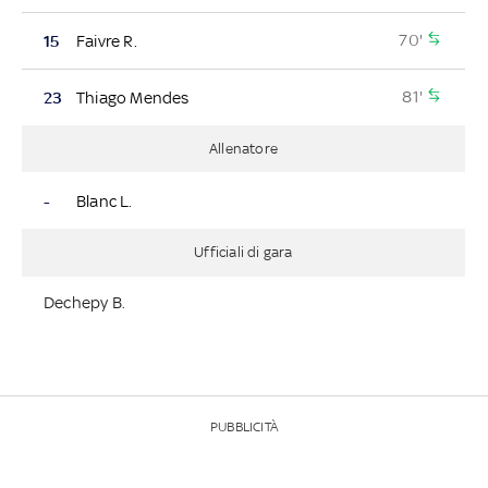
70'
15
Faivre R.
81'
23
Thiago Mendes
Allenatore
-
Blanc L.
Ufficiali di gara
Dechepy B.
PUBBLICITÀ