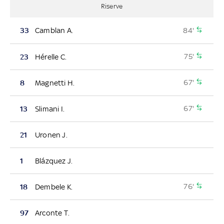
Riserve
84'
33
Camblan A.
75'
23
Hérelle C.
67'
8
Magnetti H.
67'
13
Slimani I.
21
Uronen J.
1
Blázquez J.
76'
18
Dembele K.
97
Arconte T.