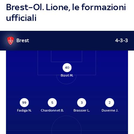
Brest–Ol. Lione, le formazioni
ufficiali
Brest
4-3-3
40
Bizot M.
99
5
3
2
Fadiga N.
Chardonnet B.
Brassier L.
Duverne J.