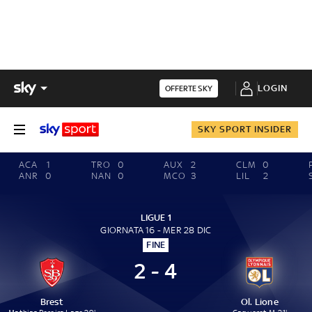
LOGIN
OFFERTE SKY
SKY SPORT INSIDER
ACA
1
TRO
0
AUX
2
CLM
0
ANR
0
NAN
0
MCO
3
LIL
2
LIGUE 1
GIORNATA 16 - MER 28 DIC
FINE
2 - 4
Brest
Ol. Lione