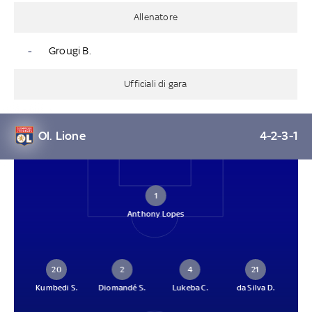
Allenatore
-
Grougi B.
Ufficiali di gara
Ol. Lione
4-2-3-1
1
Anthony Lopes
20
2
4
21
Kumbedi S.
Diomandé S.
Lukeba C.
da Silva D.