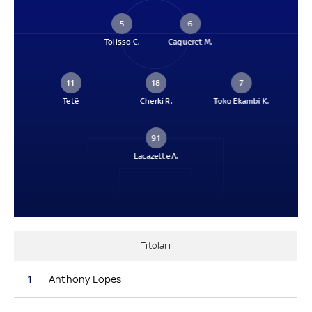
5
6
Tolisso C.
Caqueret M.
11
18
7
Tetê
Cherki R.
Toko Ekambi K.
91
Lacazette A.
Titolari
1
Anthony Lopes