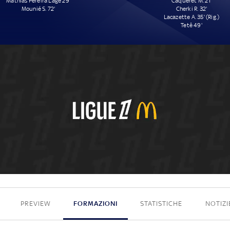
Mathias Pereira Lage 29'
Caqueret M. 21'
Mounié S. 72'
Cherki R. 32'
Lacazette A. 35' (Rig.)
Tetê 49'
2 - 4
PREVIEW
FORMAZIONI
STATISTICHE
NOTIZI