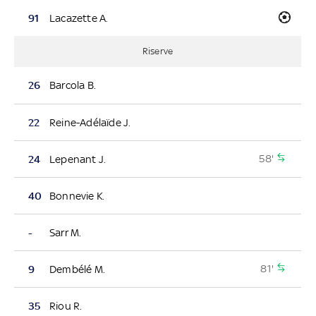
91
Lacazette A.
Riserve
26
Barcola B.
22
Reine-Adélaïde J.
58'
24
Lepenant J.
40
Bonnevie K.
-
Sarr M.
81'
9
Dembélé M.
35
Riou R.