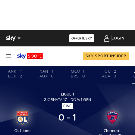
LOGIN
OFFERTE SKY
SKY SPORT INSIDER
ANR
1
NAN
1
MCO
1
TOU
2
LOR
2
AUX
0
BRS
0
ACA
0
LIGUE 1
GIORNATA 17 - DOM 1 GEN
FINE
0 - 1
Ol. Lione
Clermont