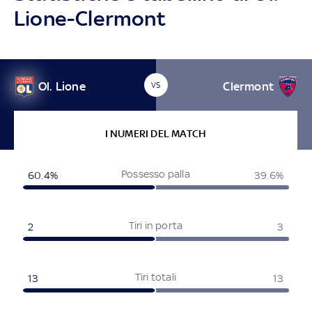
Lione-Clermont
Ol. Lione
Clermont
VS
I NUMERI DEL MATCH
Possesso palla
60.4%
39.6%
Tiri in porta
2
3
Tiri totali
13
13