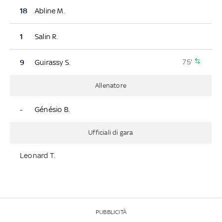
18
Abline M.
1
Salin R.
75'
9
Guirassy S.
Allenatore
-
Génésio B.
Ufficiali di gara
Leonard T.
PUBBLICITÀ