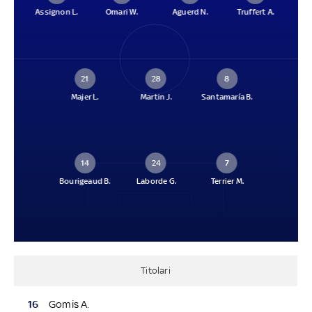
Assignon L.
Omari W.
Aguerd N.
Truffert A.
21
28
8
Majer L.
Martin J.
Santamaría B.
14
24
7
Bourigeaud B.
Laborde G.
Terrier M.
Titolari
16
Gomis A.