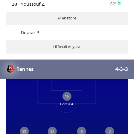
62'
28
Youssouf Z.
Allenatore
-
Dupraz P.
Ufficiali di gara
Rennes
4-3-3
16
Gomis A.
22
23
6
3