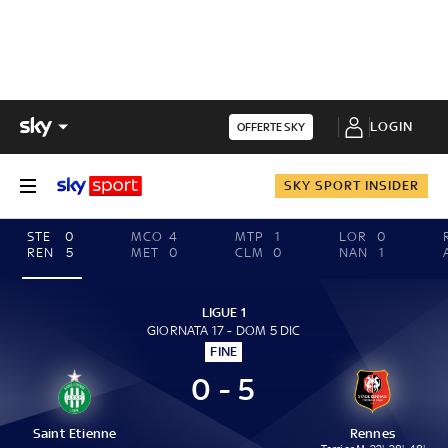
LOGIN
OFFERTE SKY
SKY SPORT INSIDER
STE
0
MCO
4
MTP
1
LOR
0
REN
5
MET
0
CLM
0
NAN
1
LIGUE 1
GIORNATA 17 - DOM 5 DIC
FINE
0 - 5
Saint Etienne
Rennes