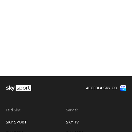
ACCEDI A SKY GO
I siti Sky:
Servizi:
SKY SPORT
SKY TV