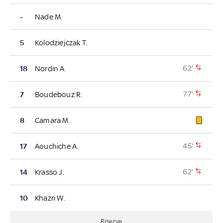
-
Nade M.
5
Kolodziejczak T.
62'
18
Nordin A.
77'
7
Boudebouz R.
8
Camara M.
45'
17
Aouchiche A.
62'
14
Krasso J.
10
Khazri W.
Riserve