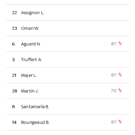
22
Assignon L.
23
Omari W.
81'
6
Aguerd N.
3
Truffert A.
81'
21
Majer L.
75'
28
Martin J.
8
Santamaría B.
81'
14
Bourigeaud B.