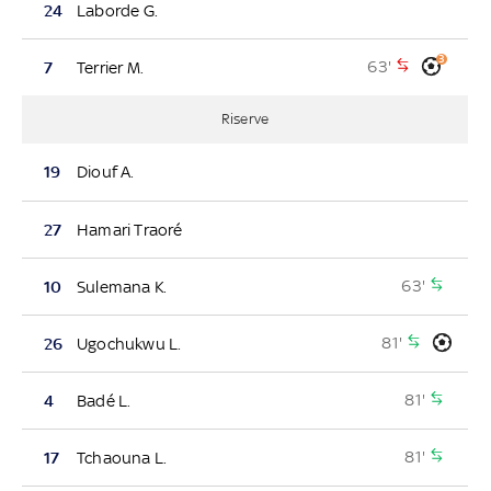
24
Laborde G.
3
63'
7
Terrier M.
Riserve
19
Diouf A.
27
Hamari Traoré
63'
10
Sulemana K.
81'
26
Ugochukwu L.
81'
4
Badé L.
81'
17
Tchaouna L.