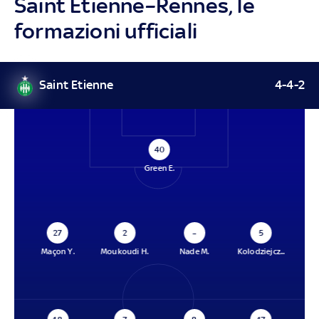
Saint Etienne–Rennes, le
formazioni ufficiali
Saint Etienne
4-4-2
40
Green E.
27
2
–
5
Maçon Y.
Moukoudi H.
Nade M.
Kolodziejcz...