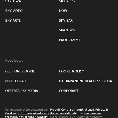
SKY TG24
SKY APPS
SKY VIDEO
NOW
SKY ARTE
SKY BAR
SPAZI SKY
PROGRAMMI
Note legali:
GESTIONE COOKIE
COOKIE POLICY
NOTE LEGALI
DICHIARAZIONE DI ACCESSIBILITÀ
OFFERTA SKY MEDIA
CORPORATE
Per il consumatore clicca qui per i
Moduli, Condizioni contrattuali
,
Privacy &
Cookies
,
informazioni sulle modifiche contrattuali
o per
trasparenza
tariffaria
,
assistenza
e
contatti
. Tutti i marchi Sky e i diritti di proprietà