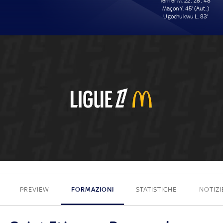
Terrier M. 22', 28', 48'
Maçon Y. 45' (Aut.)
Ugochukwu L. 83'
0 - 5
PREVIEW
FORMAZIONI
STATISTICHE
NOTIZI