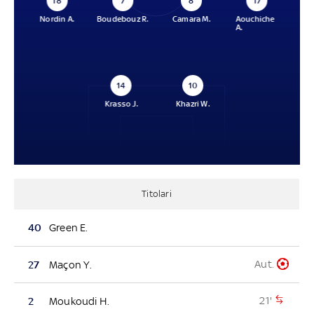
18
7
8
17
Nordin A.
Boudebouz R.
Camara M.
Aouchiche
A.
14
10
Krasso J.
Khazri W.
Titolari
40
Green E.
Aut.
27
Maçon Y.
21'
2
Moukoudi H.