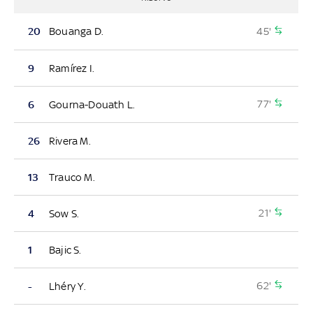
45'
20
Bouanga D.
9
Ramírez I.
77'
6
Gourna-Douath L.
26
Rivera M.
13
Trauco M.
21'
4
Sow S.
1
Bajic S.
62'
-
Lhéry Y.