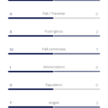
Pali / Traverse
0
0
Fuori gioco
3
2
Falli commessi
10
7
Ammonizioni
1
0
Espulsioni
0
0
Angoli
7
2