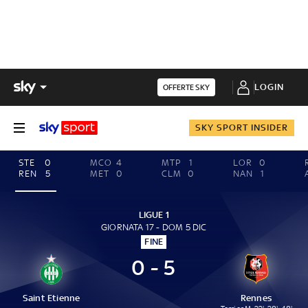
LOGIN
OFFERTE SKY
SKY SPORT INSIDER
STE
0
MCO
4
MTP
1
LOR
0
REN
5
MET
0
CLM
0
NAN
1
LIGUE 1
GIORNATA 17 - DOM 5 DIC
FINE
0 - 5
Saint Etienne
Rennes