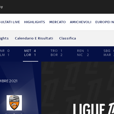
ky
SULTATI LIVE
HIGHLIGHTS
MERCATO
AMICHEVOLI
EUROPEI 
ights
Calendario E Risultati
Classifica
ANR
0
MET
4
TRO
1
REN
1
SBG
CLM
1
LOR
1
BOR
2
NIC
2
MAR
MBRE 2021