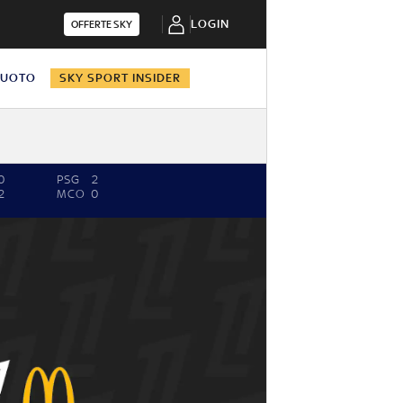
LOGIN
OFFERTE SKY
NUOTO
SKY SPORT INSIDER
0
PSG
2
2
MCO
0