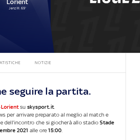
Lorient
Jenz M. 69'
4 - 1
ATISTICHE
NOTIZIE
 seguire la partita.
-
Lorient
su
skysport.it
.
ews per arrivare preparato al meglio al match e
ve dell’incontro che si giocherà allo stadio
Stade
cembre 2021
alle ore
15:00
.