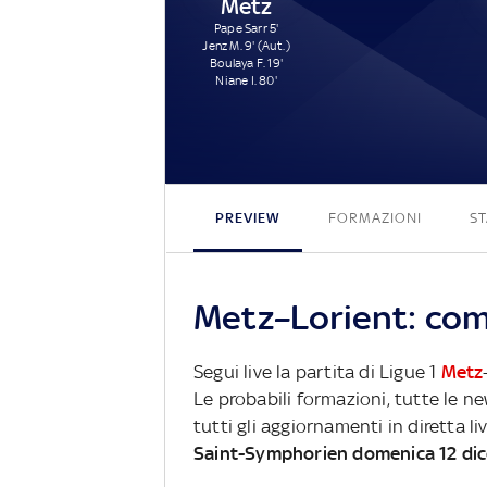
Metz
Pape Sarr 5'
Jenz M. 9' (Aut.)
Boulaya F. 19'
Niane I. 80'
PREVIEW
FORMAZIONI
ST
Metz–Lorient: come
Segui live la partita di Ligue 1
Metz
Le probabili formazioni, tutte le n
tutti gli aggiornamenti in diretta li
Saint-Symphorien domenica 12 di