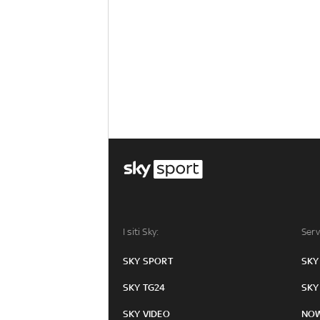
I siti Sky:
Serv
SKY SPORT
SKY
SKY TG24
SKY
SKY VIDEO
NO