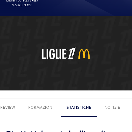
El Bilal Touré 23' (Rig.)
Mbuku N. 89'
2 - 0
PREVIEW
FORMAZIONI
STATISTICHE
NOTIZIE