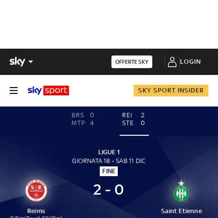
LOGIN
OFFERTE SKY
SKY SPORT INSIDER
BRS
0
REI
2
MTP
4
STE
0
LIGUE 1
GIORNATA 18 - SAB 11 DIC
FINE
2 - 0
Reims
Saint Etienne