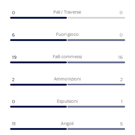
Pali / Traverse
0
0
Fuori gioco
6
0
Falli commessi
19
16
Ammonizioni
2
2
Espulsioni
0
1
Angoli
11
5