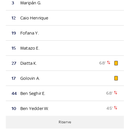
3
Maripán G.
12
Caio Henrique
19
Fofana Y.
15
Matazo E.
68'
27
Diatta K.
17
Golovin A.
68'
44
Ben Seghir E.
45'
10
Ben Yedder W.
Riserve