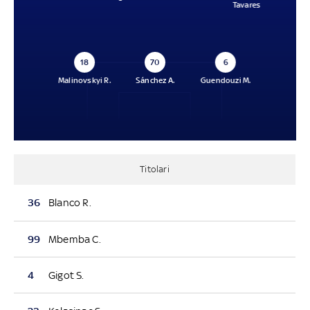
Tavares
18
70
6
Malinovskyi R.
Sánchez A.
Guendouzi M.
Titolari
36
Blanco R.
99
Mbemba C.
4
Gigot S.