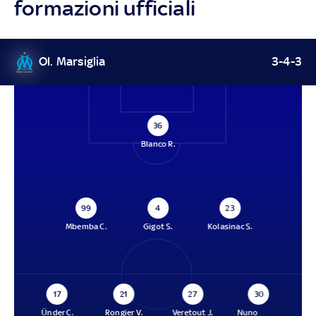
formazioni ufficiali
Ol. Marsiglia
3-4-3
36
Blanco R.
99
4
23
Mbemba C.
Gigot S.
Kolasinac S.
17
21
27
30
Ünder C.
Rongier V.
Veretout J.
Nuno