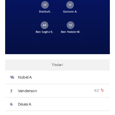
27
17
Diatta K.
Golovin A.
44
10
Ben Seghir E.
Ben Yedder W.
Titolari
16
Nübel A.
92'
2
Vanderson
6
Disasi A.