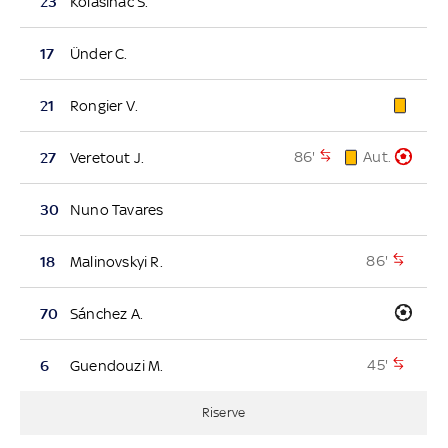
23
Kolasinac S.
17
Ünder C.
21
Rongier V.
86'
Aut.
27
Veretout J.
30
Nuno Tavares
86'
18
Malinovskyi R.
70
Sánchez A.
45'
6
Guendouzi M.
Riserve