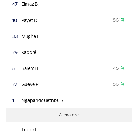
47
Elmaz B.
86'
10
Payet D.
33
Mughe F.
29
Kaboré I.
45'
5
Balerdi L.
86'
22
Gueye P.
1
Ngapandouetnbu S.
Allenatore
-
Tudor I.