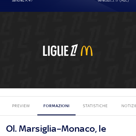
Sánchez A. 47'
Veretout J. 17' (Aut.)
1 - 1
PREVIEW
FORMAZIONI
STATISTICHE
NOTIZI
Ol. Marsiglia–Monaco, le