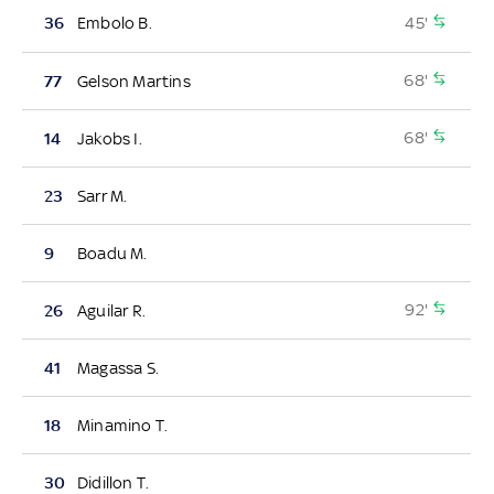
45'
36
Embolo B.
68'
77
Gelson Martins
68'
14
Jakobs I.
23
Sarr M.
9
Boadu M.
92'
26
Aguilar R.
41
Magassa S.
18
Minamino T.
30
Didillon T.