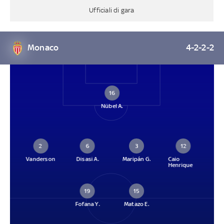
Ufficiali di gara
Monaco
4-2-2-2
16
Nübel A.
2
6
3
12
Vanderson
Disasi A.
Maripán G.
Caio
Henrique
19
15
Fofana Y.
Matazo E.