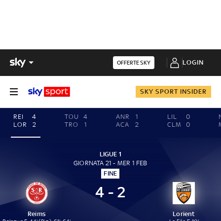
LOGIN
OFFERTE SKY
SKY SPORT INSIDER
REI
4
TOU
4
ANR
1
LIL
0
LOR
2
TRO
1
ACA
2
CLM
0
LIGUE 1
GIORNATA 21 - MER 1 FEB
FINE
4 - 2
Reims
Lorient