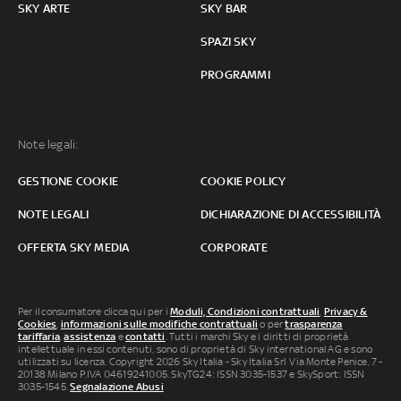
SKY ARTE
SKY BAR
SPAZI SKY
PROGRAMMI
Note legali:
GESTIONE COOKIE
COOKIE POLICY
NOTE LEGALI
DICHIARAZIONE DI ACCESSIBILITÀ
OFFERTA SKY MEDIA
CORPORATE
Per il consumatore clicca qui per i
Moduli, Condizioni contrattuali
,
Privacy &
Cookies
,
informazioni sulle modifiche contrattuali
o per
trasparenza
tariffaria
,
assistenza
e
contatti
. Tutti i marchi Sky e i diritti di proprietà
intellettuale in essi contenuti, sono di proprietà di Sky international AG e sono
utilizzati su licenza. Copyright 2026 Sky Italia - Sky Italia Srl Via Monte Penice, 7 -
20138 Milano P.IVA 04619241005. SkyTG24: ISSN 3035-1537 e SkySport: ISSN
3035-1545.
Segnalazione Abusi