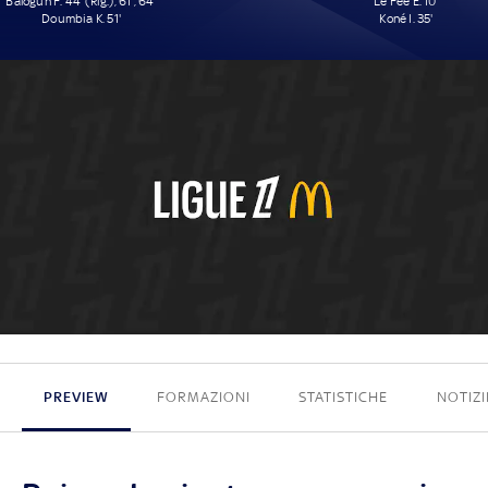
Balogun F. 44' (Rig.), 61', 64'
Le Fée E. 10'
Doumbia K. 51'
Koné I. 35'
4 - 2
PREVIEW
FORMAZIONI
STATISTICHE
NOTIZI