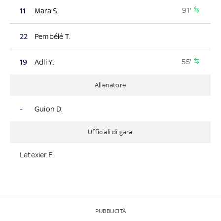
91'
11
Mara S.
22
Pembélé T.
55'
19
Adli Y.
Allenatore
-
Guion D.
Ufficiali di gara
Letexier F.
PUBBLICITÀ