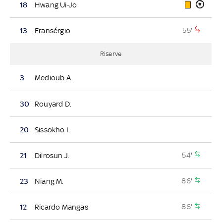
18
Hwang Ui-Jo
55'
13
Fransérgio
Riserve
3
Medioub A.
30
Rouyard D.
20
Sissokho I.
54'
21
Dilrosun J.
86'
23
Niang M.
86'
12
Ricardo Mangas