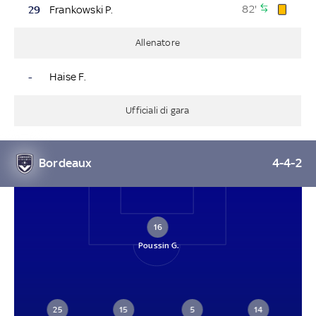
82'
29
Frankowski P.
Allenatore
-
Haise F.
Ufficiali di gara
Bordeaux
4-4-2
16
Poussin G.
25
15
5
14