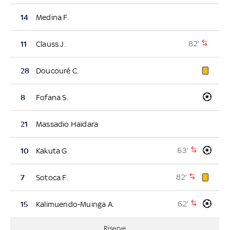
14
Medina F.
82'
11
Clauss J.
28
Doucouré C.
8
Fofana S.
21
Massadio Haïdara
63'
10
Kakuta G.
82'
7
Sotoca F.
62'
15
Kalimuendo-Muinga A.
Riserve