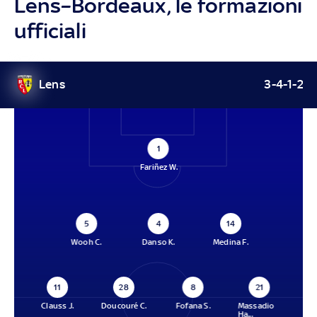
Lens–Bordeaux, le formazioni
ufficiali
Lens
3-4-1-2
1
Fariñez W.
5
4
14
Wooh C.
Danso K.
Medina F.
11
28
8
21
Clauss J.
Doucouré C.
Fofana S.
Massadio
Ha...