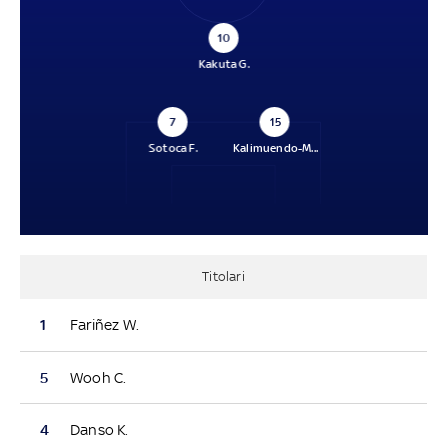
10
Kakuta G.
7
15
Sotoca F.
Kalimuendo-M...
Titolari
1
Fariñez W.
5
Wooh C.
4
Danso K.