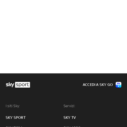
ACCEDI A SKY GO
I siti Sky:
Servizi:
SKY SPORT
SKY TV