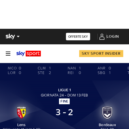
LOGIN
OFFERTE SKY
SKY SPORT INSIDER
MCO
0
CLM
1
NAN
1
ANR
0
LOR
0
STE
2
REI
0
SBG
1
LIGUE 1
GIORNATA 24 - DOM 13 FEB
FINE
3 - 2
Lens
Bordeaux