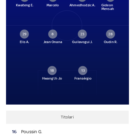
Kwateng E.
Marcelo
Ahmedhodzic A.
Gideon
Mensah
29
8
23
28
Elis A.
Jean Onana
Guilavogui J.
Oudin R.
18
13
Hwang Ui-Jo
Fransérgio
Titolari
16
Poussin G.