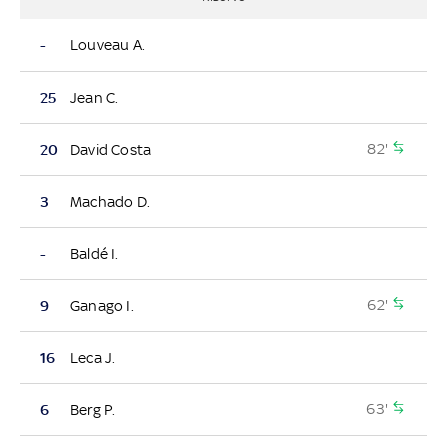
-
Louveau A.
25
Jean C.
82'
20
David Costa
3
Machado D.
-
Baldé I.
62'
9
Ganago I.
16
Leca J.
63'
6
Berg P.