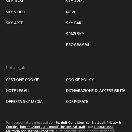
SKY TG24
SKY APPS
SKY VIDEO
NOW
SKY ARTE
SKY BAR
SPAZI SKY
PROGRAMMI
Note legali:
GESTIONE COOKIE
COOKIE POLICY
NOTE LEGALI
DICHIARAZIONE DI ACCESSIBILITÀ
OFFERTA SKY MEDIA
CORPORATE
Per il consumatore clicca qui per i
Moduli, Condizioni contrattuali
,
Privacy &
Cookies
,
informazioni sulle modifiche contrattuali
o per
trasparenza
tariffaria
,
assistenza
e
contatti
. Tutti i marchi Sky e i diritti di proprietà