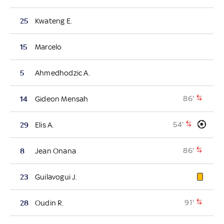
25
Kwateng E.
15
Marcelo
5
Ahmedhodzic A.
86'
14
Gideon Mensah
54'
29
Elis A.
86'
8
Jean Onana
23
Guilavogui J.
91'
28
Oudin R.