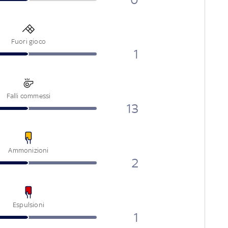
Fuori gioco
1
Falli commessi
13
Ammonizioni
2
Espulsioni
1