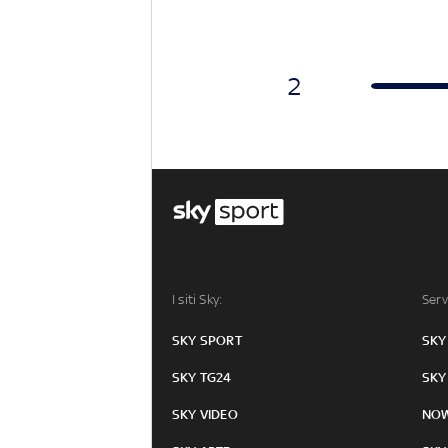
2
I siti Sky:
Serv
SKY SPORT
SKY
SKY TG24
SKY
SKY VIDEO
NO