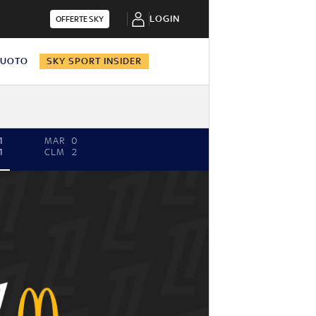
LOGIN
OFFERTE SKY
NUOTO
SKY SPORT INSIDER
1
MAR
0
1
CLM
2