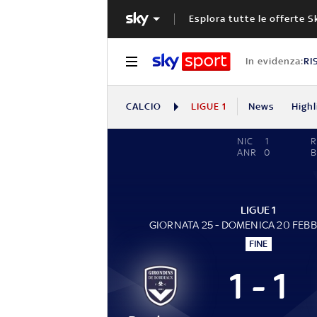
Esplora tutte le offerte S
In evidenza:
RI
CALCIO
LIGUE 1
News
Highl
NIC
1
R
ANR
0
B
LIGUE 1
GIORNATA 25 - DOMENICA 20 FEB
FINE
1 - 1