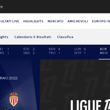
ky
SULTATI LIVE
HIGHLIGHTS
MERCATO
AMICHEVOLI
EUROPEI 
ights
Calendario E Risultati
Classifica
EI
1
STE
2
REN
4
LOR
0
BOR
RS
1
SBG
2
TRO
1
MTP
1
MCO
BRAIO 2022