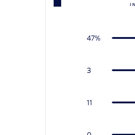
I 
47%
3
11
0