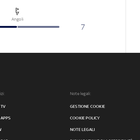
Angoli
7
izi:
Note legali:
 TV
GESTIONE COOKIE
 APPS
COOKIE POLICY
W
NOTE LEGALI