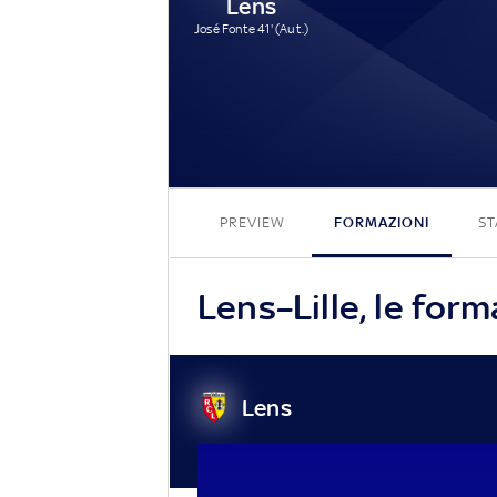
Lens
José Fonte 41' (Aut.)
PREVIEW
FORMAZIONI
ST
Lens–Lille, le forma
Lens