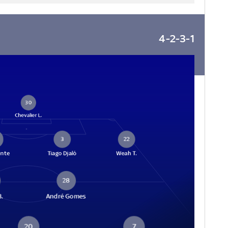
4-2-3-1
30
Chevalier L.
3
22
onte
Tiago Djaló
Weah T.
28
B.
André Gomes
20
7