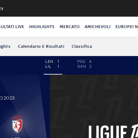
ky
SULTATI LIVE
HIGHLIGHTS
MERCATO
AMICHEVOLI
EUROPEI 
ights
Calendario E Risultati
Classifica
LEN
1
PSG
4
LIL
1
NAN
2
ZO 2023