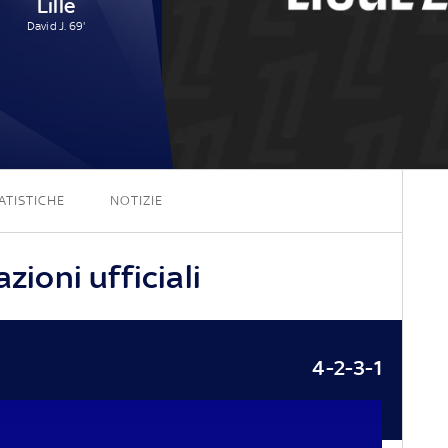
Lille
David J. 69'
1 - 1
ATISTICHE
NOTIZIE
zioni ufficiali
4-2-3-1