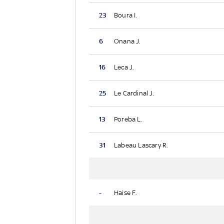
23
Boura I.
6
Onana J.
16
Leca J.
25
Le Cardinal J.
13
Poreba L.
31
Labeau Lascary R.
-
Haise F.