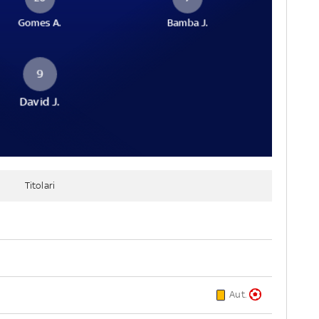
Gomes A.
Bamba J.
9
David J.
Titolari
Aut.