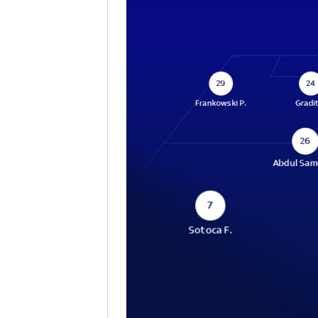
29
24
Frankowski P.
Gradit
26
Abdul Sam
7
Sotoca F.