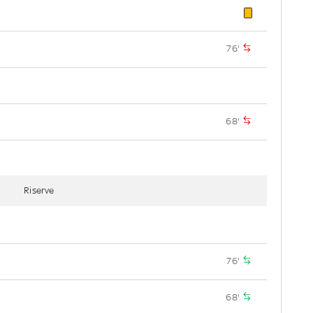
76'
68'
Riserve
76'
68'