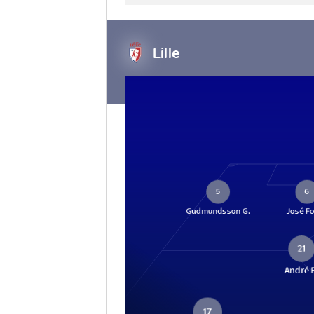
Lille
5
6
Gudmundsson G.
José F
21
André 
17