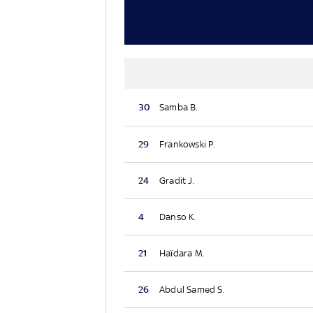
30
Samba B.
29
Frankowski P.
24
Gradit J.
4
Danso K.
21
Haïdara M.
26
Abdul Samed S.