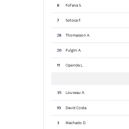
8
Fofana S.
7
Sotoca F.
28
Thomasson A.
20
Fulgini A.
11
Openda L.
35
Louveau A.
10
David Costa
3
Machado D.