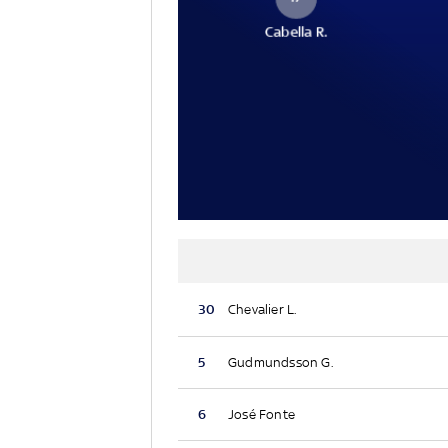
Cabella R.
30
Chevalier L.
5
Gudmundsson G.
6
José Fonte