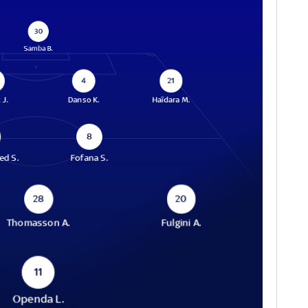
30
Samba B.
4
21
 J.
Danso K.
Haïdara M.
8
ed S.
Fofana S.
28
20
Thomasson A.
Fulgini A.
11
Openda L.