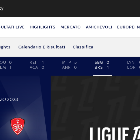
ky
SULTATI LIVE
HIGHLIGHTS
MERCATO
AMICHEVOLI
EUROPEI 
ights
Calendario E Risultati
Classifica
TOU
0
REI
1
MTP
5
SBG
0
LYN
CLM
1
ACA
0
ANR
0
BRS
1
LOR
RZO 2023