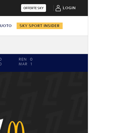
LOGIN
OFFERTE SKY
NUOTO
SKY SPORT INSIDER
0
REN
0
0
MAR
1