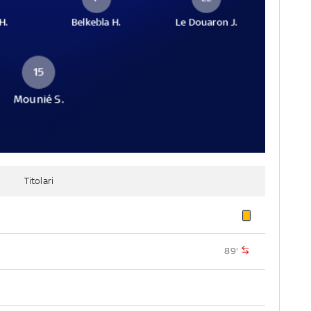
H.
Belkebla H.
Le Douaron J.
15
Mounié S.
Titolari
89'