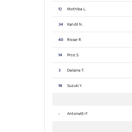
12
Mothiba L.
34
Kandil N.
40
Risser R.
14
Prcic S.
3
Delaine T.
18
Suzuki Y.
-
Antonetti F.