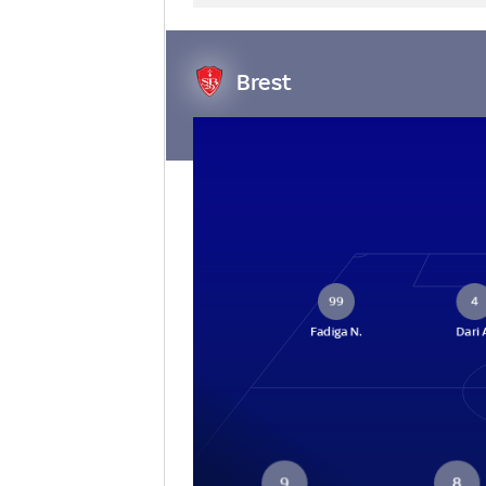
Brest
99
4
Fadiga N.
Dari 
9
8