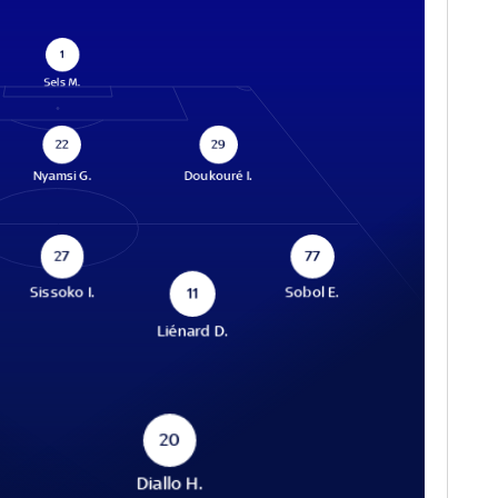
1
Sels M.
22
29
Nyamsi G.
Doukouré I.
27
77
Sissoko I.
Sobol E.
11
Liénard D.
20
Diallo H.