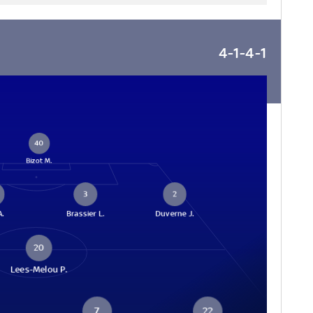
4-1-4-1
40
Bizot M.
3
2
A.
Brassier L.
Duverne J.
20
Lees-Melou P.
7
22