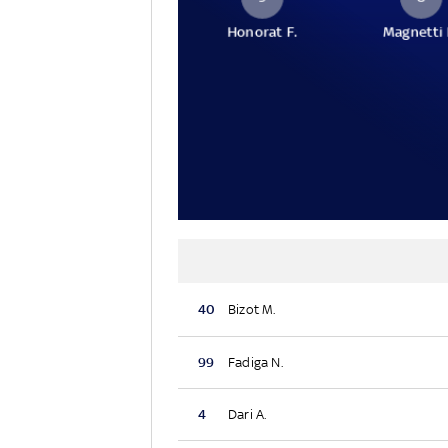
Honorat F.
Magnetti 
40
Bizot M.
99
Fadiga N.
4
Dari A.