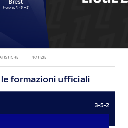
Brest
Honorat F. 45' + 2'
0 - 1
ATISTICHE
NOTIZIE
le formazioni ufficiali
3-5-2