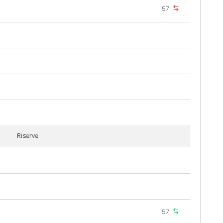
57'
Riserve
57'