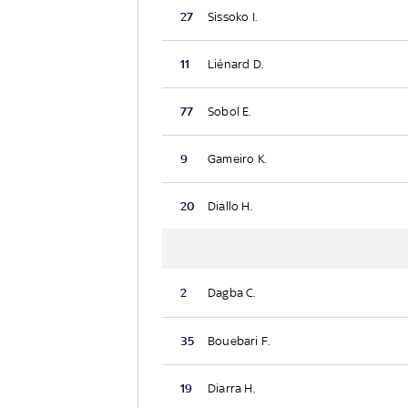
27
Sissoko I.
11
Liénard D.
77
Sobol E.
9
Gameiro K.
20
Diallo H.
2
Dagba C.
35
Bouebari F.
19
Diarra H.