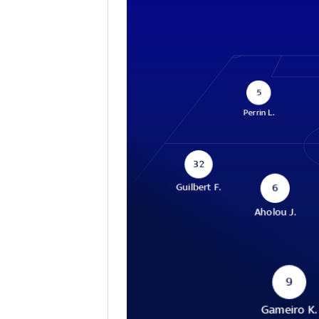
5
Perrin L.
32
Guilbert F.
6
Aholou J.
9
Gameiro K.