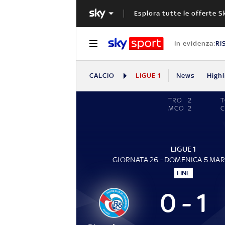
Esplora tutte le offerte S
In evidenza:
RI
CALCIO
LIGUE 1
News
Highl
TRO
2
MCO
2
LIGUE 1
GIORNATA 26 - DOMENICA 5 MA
FINE
0 - 1