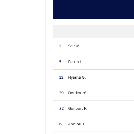
1
Sels M.
5
Perrin L.
22
Nyamsi G.
29
Doukouré I.
32
Guilbert F.
6
Aholou J.