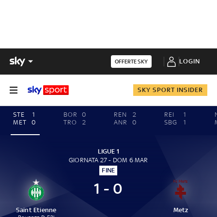
LOGIN
OFFERTE SKY
SKY SPORT INSIDER
STE
1
BOR
0
REN
2
REI
1
MET
0
TRO
2
ANR
0
SBG
1
LIGUE 1
GIORNATA 27 - DOM 6 MAR
FINE
1 - 0
Saint Etienne
Metz