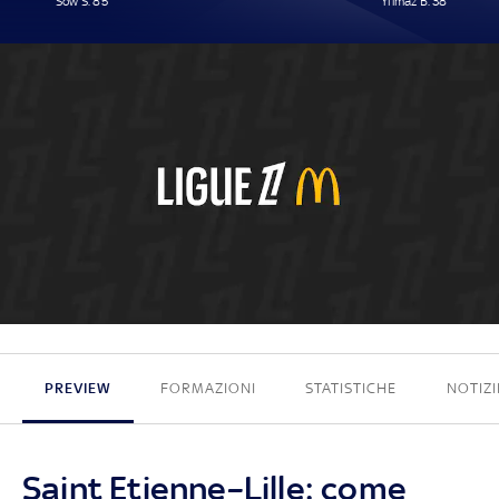
Sow S. 85'
Yilmaz B. 38'
1 - 1
PREVIEW
FORMAZIONI
STATISTICHE
NOTIZI
Saint Etienne–Lille: come