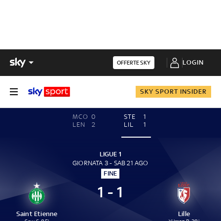
LOGIN
OFFERTE SKY
SKY SPORT INSIDER
MCO
0
STE
1
LEN
2
LIL
1
LIGUE 1
GIORNATA 3 - SAB 21 AGO
FINE
1 - 1
Saint Etienne
Lille