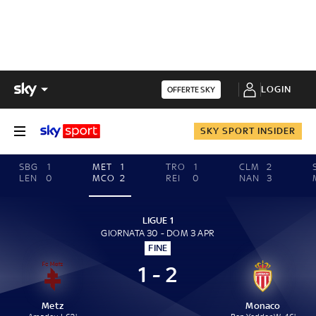
LOGIN
OFFERTE SKY
SKY SPORT INSIDER
SBG
1
MET
1
TRO
1
CLM
2
LEN
0
MCO
2
REI
0
NAN
3
LIGUE 1
GIORNATA 30 - DOM 3 APR
FINE
1 - 2
Metz
Monaco