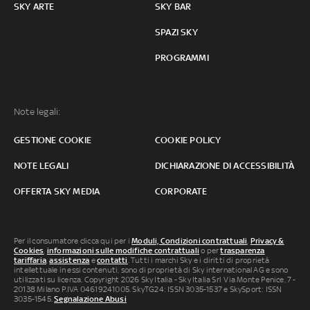
SKY ARTE
SKY BAR
SPAZI SKY
PROGRAMMI
Note legali:
GESTIONE COOKIE
COOKIE POLICY
NOTE LEGALI
DICHIARAZIONE DI ACCESSIBILITÀ
OFFERTA SKY MEDIA
CORPORATE
Per il consumatore clicca qui per i
Moduli, Condizioni contrattuali
,
Privacy &
Cookies
,
informazioni sulle modifiche contrattuali
o per
trasparenza
tariffaria
,
assistenza
e
contatti
. Tutti i marchi Sky e i diritti di proprietà
intellettuale in essi contenuti, sono di proprietà di Sky international AG e sono
utilizzati su licenza. Copyright 2026 Sky Italia - Sky Italia Srl Via Monte Penice, 7 -
20138 Milano P.IVA 04619241005. SkyTG24: ISSN 3035-1537 e SkySport: ISSN
3035-1545.
Segnalazione Abusi