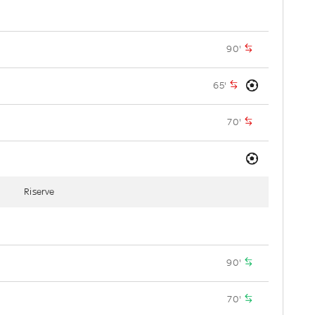
90'
65'
70'
Riserve
90'
70'