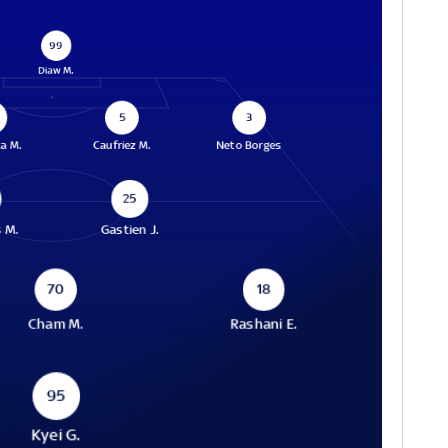
99
Diaw M.
5
3
a M.
Caufriez M.
Neto Borges
25
 M.
Gastien J.
70
18
Cham M.
Rashani E.
95
Kyei G.