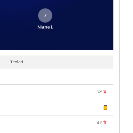
7
Niane I.
Titolari
32'
41'