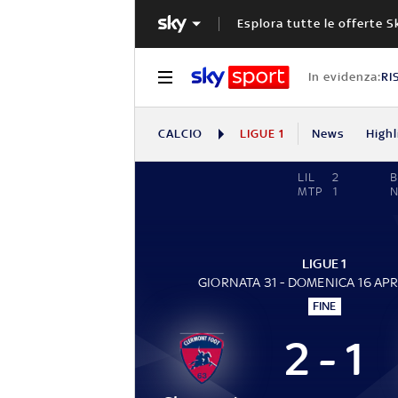
Esplora tutte le offerte S
In evidenza:
RI
CALCIO
LIGUE 1
News
Highl
LIL
2
B
MTP
1
N
LIGUE 1
GIORNATA 31 - DOMENICA 16 APR
FINE
2 - 1