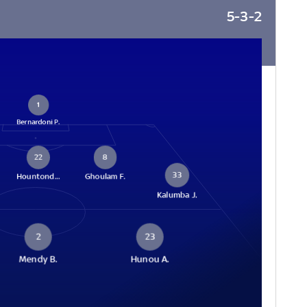
5-3-2
1
Bernardoni P.
22
8
33
Hountond...
Ghoulam F.
Kalumba J.
2
23
Mendy B.
Hunou A.