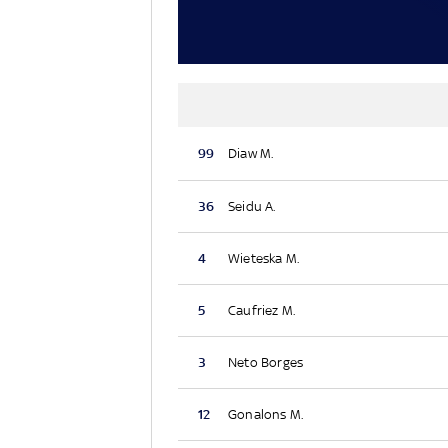
99
Diaw M.
36
Seidu A.
4
Wieteska M.
5
Caufriez M.
3
Neto Borges
12
Gonalons M.