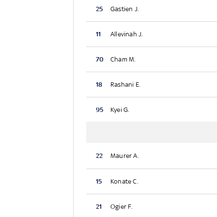
25
Gastien J.
11
Allevinah J.
70
Cham M.
18
Rashani E.
95
Kyei G.
22
Maurer A.
15
Konate C.
21
Ogier F.