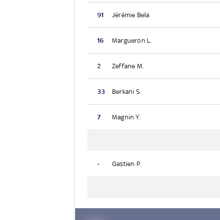
91
Jérémie Bela
16
Margueron L.
2
Zeffane M.
33
Berkani S.
7
Magnin Y.
-
Gastien P.