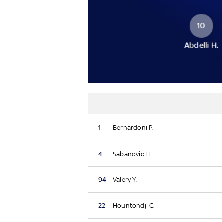
10
Abdelli H.
1
Bernardoni P.
4
Sabanovic H.
94
Valery Y.
22
Hountondji C.