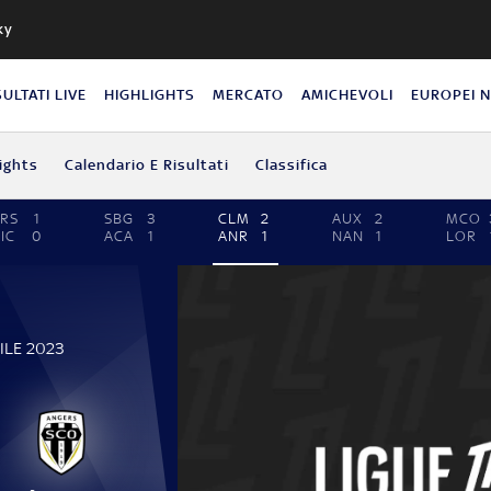
ky
SULTATI LIVE
HIGHLIGHTS
MERCATO
AMICHEVOLI
EUROPEI 
ights
Calendario E Risultati
Classifica
RS
1
SBG
3
CLM
2
AUX
2
MCO
IC
0
ACA
1
ANR
1
NAN
1
LOR
ILE 2023