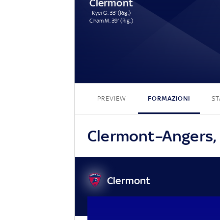
Clermont
Kyei G. 33' (Rig.)
Cham M. 39' (Rig.)
PREVIEW
FORMAZIONI
ST
Clermont–Angers, l
Clermont