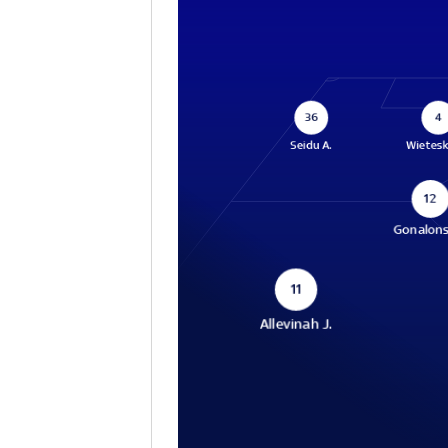
36
4
Seidu A.
Wietesk
12
Gonalons
11
Allevinah J.