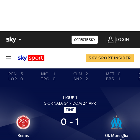
LOGIN
OFFERTE SKY
SKY SPORT INSIDER
REN
5
NIC
1
CLM
2
MET
0
LOR
0
TRO
0
ANR
2
BRS
1
LIGUE 1
GIORNATA 34 - DOM 24 APR
FINE
0 - 1
Reims
Ol. Marsiglia