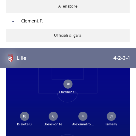
Allenatore
-
Clement P.
Ufficiali di gara
Lille
4-2-3-1
30
Chevalier L.
18
6
4
31
Diakité B.
José Fonte
Alexsandro ...
Ismaily