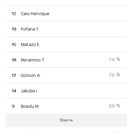
12
Caio Henrique
19
Fofana Y.
15
Matazo E.
74'
18
Minamino T.
73'
17
Golovin A.
14
Jakobs I.
59'
9
Boadu M.
Riserve