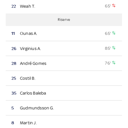
65'
22
Weah T.
Riserve
65'
11
Ounas A.
85'
26
Virginius A.
76'
28
André Gomes
25
Costil B.
35
Carlos Baleba
5
Gudmundsson G.
8
Martin J.