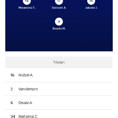
18
17
14
Minamino T.
Golovin A.
Jakobs I.
9
Boadu M.
Titolari
16
Nübel A.
2
Vanderson
6
Disasi A.
34
Matsima C.