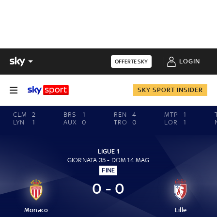
LOGIN
OFFERTE SKY
SKY SPORT INSIDER
CLM
2
BRS
1
REN
4
MTP
1
LYN
1
AUX
0
TRO
0
LOR
1
LIGUE 1
GIORNATA 35 - DOM 14 MAG
FINE
0 - 0
Monaco
Lille