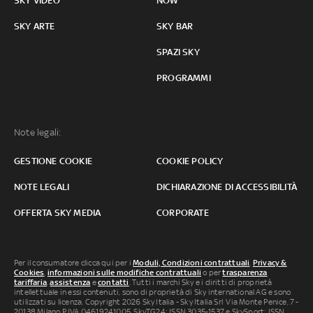
SKY VIDEO
NOW
SKY ARTE
SKY BAR
SPAZI SKY
PROGRAMMI
Note legali:
GESTIONE COOKIE
COOKIE POLICY
NOTE LEGALI
DICHIARAZIONE DI ACCESSIBILITÀ
OFFERTA SKY MEDIA
CORPORATE
Per il consumatore clicca qui per i
Moduli, Condizioni contrattuali
,
Privacy &
Cookies
,
informazioni sulle modifiche contrattuali
o per
trasparenza
tariffaria
,
assistenza
e
contatti
. Tutti i marchi Sky e i diritti di proprietà
intellettuale in essi contenuti, sono di proprietà di Sky international AG e sono
utilizzati su licenza. Copyright 2026 Sky Italia - Sky Italia Srl Via Monte Penice, 7 -
20138 Milano P.IVA 04619241005. SkyTG24: ISSN 3035-1537 e SkySport: ISSN