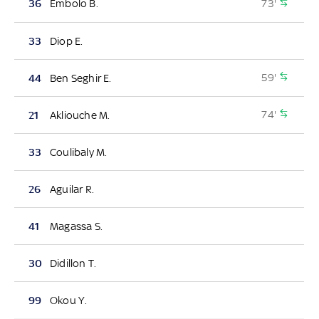
73'
36
Embolo B.
33
Diop E.
59'
44
Ben Seghir E.
74'
21
Akliouche M.
33
Coulibaly M.
26
Aguilar R.
41
Magassa S.
30
Didillon T.
99
Okou Y.