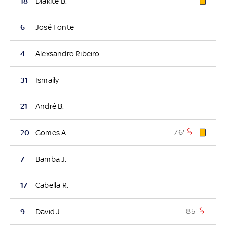
18
Diakité B.
6
José Fonte
4
Alexsandro Ribeiro
31
Ismaily
21
André B.
76'
20
Gomes A.
7
Bamba J.
17
Cabella R.
85'
9
David J.