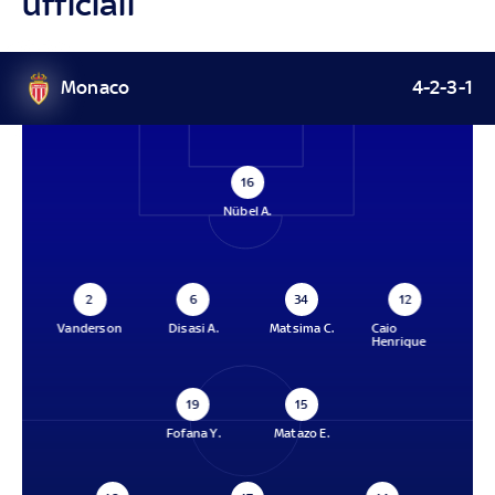
ufficiali
Monaco
4-2-3-1
16
Nübel A.
2
6
34
12
Vanderson
Disasi A.
Matsima C.
Caio
Henrique
19
15
Fofana Y.
Matazo E.