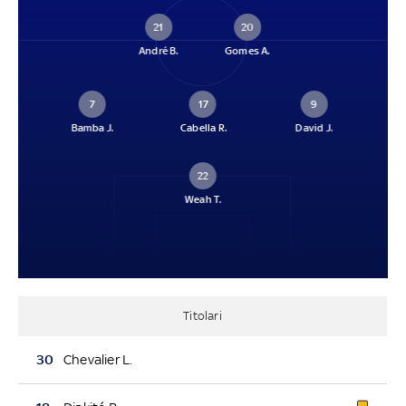
21
20
André B.
Gomes A.
7
17
9
Bamba J.
Cabella R.
David J.
22
Weah T.
Titolari
30
Chevalier L.