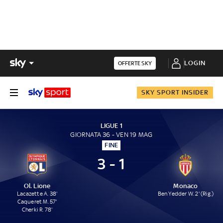
LOGIN
OFFERTE SKY
SKY SPORT INSIDER
LIGUE 1
GIORNATA 36 - VEN 19 MAG
FINE
3 - 1
Ol. Lione
Monaco
Lacazette A. 38'
Ben Yedder W. 2' (Rig.)
Caqueret M. 57'
Cherki R. 78'