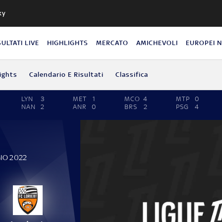
ky
SULTATI LIVE
HIGHLIGHTS
MERCATO
AMICHEVOLI
EUROPEI 
ights
Calendario E Risultati
Classifica
LYN
3
MET
1
MCO
4
MTP
0
NAN
2
ANR
0
BRS
2
PSG
4
IO 2022