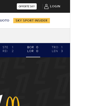
LOGIN
OFFERTE SKY
NUOTO
SKY SPORT INSIDER
STE
1
BOR
0
TRO
1
REI
2
LOR
0
LEN
3