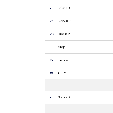
7
Briand J.
24
Baysse P.
28
Oudin R.
-
Klidje T.
27
Lacoux T.
19
Adli Y.
-
Guion D.