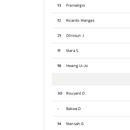
13
Fransérgio
12
Ricardo Mangas
21
Dilrosun J.
11
Mara S.
18
Hwang Ui-Jo
30
Rouyard D.
-
Bakwa D.
14
Mensah G.