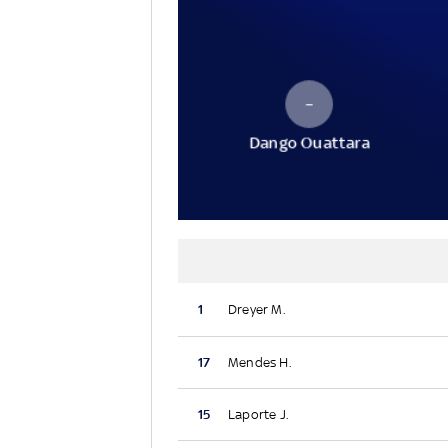
–
Dango Ouattara
1
Dreyer M.
17
Mendes H.
15
Laporte J.