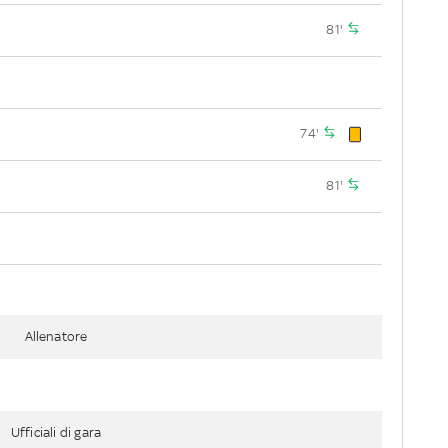
81'
74'
81'
Allenatore
Ufficiali di gara