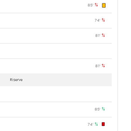
85'
74'
81'
81'
Riserve
85'
74'