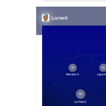
Lorient
17
15
Mendes H.
Laporte
10
Le Fée E.