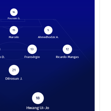
16
Poussin G.
15
5
Marcelo
Ahmedhodzic A.
13
12
o D.
Fransérgio
Ricardo Mangas
21
Dilrosun J.
18
Hwang Ui-Jo