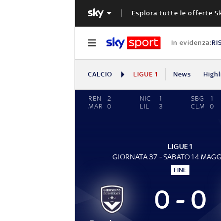
Esplora tutte le offerte S
In evidenza:
RI
CALCIO
LIGUE 1
News
Highl
REN
2
NIC
1
SBG
1
MAR
0
LIL
3
CLM
0
LIGUE 1
GIORNATA 37 - SABATO 14 MAGG
FINE
0 - 0