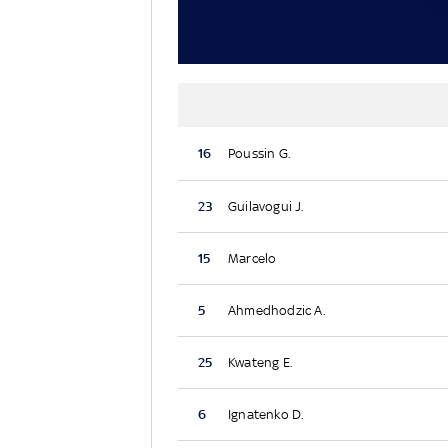
16
Poussin G.
23
Guilavogui J.
15
Marcelo
5
Ahmedhodzic A.
25
Kwateng E.
6
Ignatenko D.