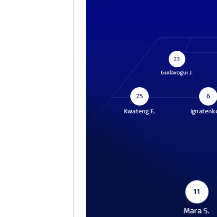
23
Guilavogui J.
25
6
Kwateng E.
Ignatenk
11
Mara S.