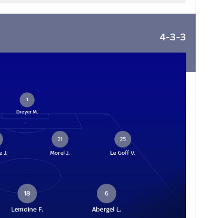
4-3-3
1
Dreyer M.
21
25
 J.
Morel J.
Le Goff V.
18
6
Lemoine F.
Abergel L.