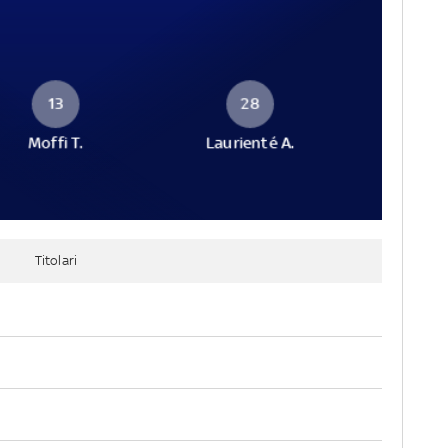
13
28
Moffi T.
Laurienté A.
Titolari