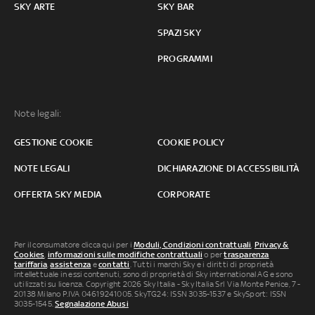
SKY ARTE
SKY BAR
SPAZI SKY
PROGRAMMI
Note legali:
GESTIONE COOKIE
COOKIE POLICY
NOTE LEGALI
DICHIARAZIONE DI ACCESSIBILITÀ
OFFERTA SKY MEDIA
CORPORATE
Per il consumatore clicca qui per i
Moduli, Condizioni contrattuali
,
Privacy &
Cookies
,
informazioni sulle modifiche contrattuali
o per
trasparenza
tariffaria
,
assistenza
e
contatti
. Tutti i marchi Sky e i diritti di proprietà
intellettuale in essi contenuti, sono di proprietà di Sky international AG e sono
utilizzati su licenza. Copyright 2026 Sky Italia - Sky Italia Srl Via Monte Penice, 7 -
20138 Milano P.IVA 04619241005. SkyTG24: ISSN 3035-1537 e SkySport: ISSN
3035-1545.
Segnalazione Abusi