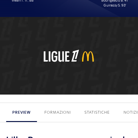
Weah T. 11', 88'
Bourigeaud B. 41'
Guirassy S. 93'
2 - 2
PREVIEW
FORMAZIONI
STATISTICHE
NOTIZI