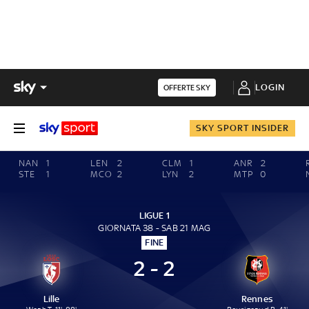
LOGIN
OFFERTE SKY
SKY SPORT INSIDER
NAN
1
LEN
2
CLM
1
ANR
2
STE
1
MCO
2
LYN
2
MTP
0
LIGUE 1
GIORNATA 38 - SAB 21 MAG
FINE
2 - 2
Lille
Rennes