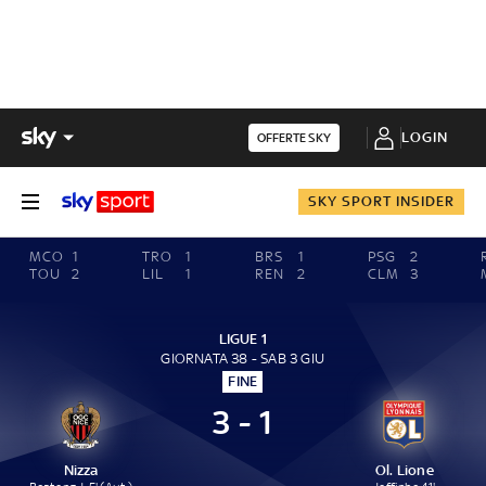
LOGIN
OFFERTE SKY
SKY SPORT INSIDER
MCO
1
TRO
1
BRS
1
PSG
2
TOU
2
LIL
1
REN
2
CLM
3
LIGUE 1
GIORNATA 38 - SAB 3 GIU
FINE
3 - 1
Nizza
Ol. Lione