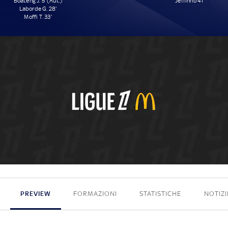
Boateng J. 5' (Aut.)
Jeffinho 41'
Laborde G. 28'
Moffi T. 33'
3 - 1
PREVIEW
FORMAZIONI
STATISTICHE
NOTIZI