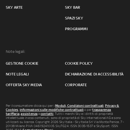
SKY ARTE
SKY BAR
SPAZI SKY
PROGRAMMI
Note legali:
GESTIONE COOKIE
COOKIE POLICY
NOTE LEGALI
DICHIARAZIONE DI ACCESSIBILITÀ
OFFERTA SKY MEDIA
CORPORATE
Per il consumatore clicca qui per i
Moduli, Condizioni contrattuali
,
Privacy &
Cookies
,
informazioni sulle modifiche contrattuali
o per
trasparenza
tariffaria
,
assistenza
e
contatti
. Tutti i marchi Sky e i diritti di proprietà
intellettuale in essi contenuti, sono di proprietà di Sky international AG e sono
utilizzati su licenza. Copyright 2026 Sky Italia - Sky Italia Srl Via Monte Penice, 7 -
20138 Milano P.IVA 04619241005. SkyTG24: ISSN 3035-1537 e SkySport: ISSN
3035-1545.
Segnalazione Abusi