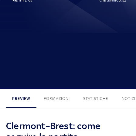
Rashani E. 65'
Chardonnet B. 52'
1 - 1
PREVIEW
FORMAZIONI
STATISTICHE
NOTIZI
Clermont–Brest: come