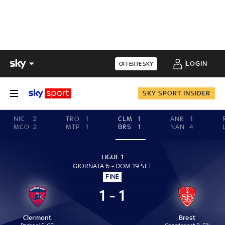
LOGIN
OFFERTE SKY
SKY SPORT INSIDER
NIC
2
TRO
1
CLM
1
ANR
1
MCO
2
MTP
1
BRS
1
NAN
4
LIGUE 1
GIORNATA 6 - DOM 19 SET
FINE
1 - 1
Clermont
Brest