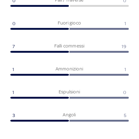
0
0
Fuori gioco
0
1
Falli commessi
7
19
Ammonizioni
1
1
Espulsioni
1
0
Angoli
3
5