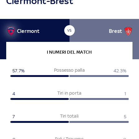
Clermont-Brest
Clermont
Brest
VS
I NUMERI DEL MATCH
Possesso palla
57.7%
42.3%
Tiri in porta
4
1
Tiri totali
7
5
Pali / Traverse