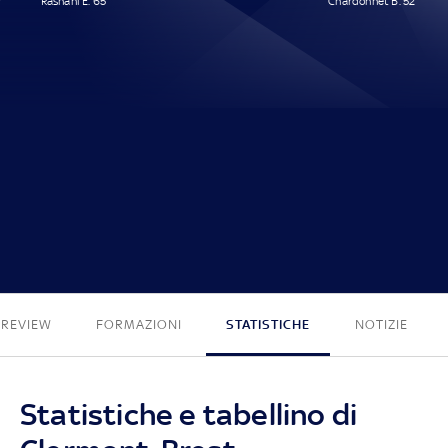
Rashani E. 65'
Chardonnet B. 52'
1 - 1
PREVIEW
FORMAZIONI
STATISTICHE
NOTIZIE
Statistiche e tabellino di