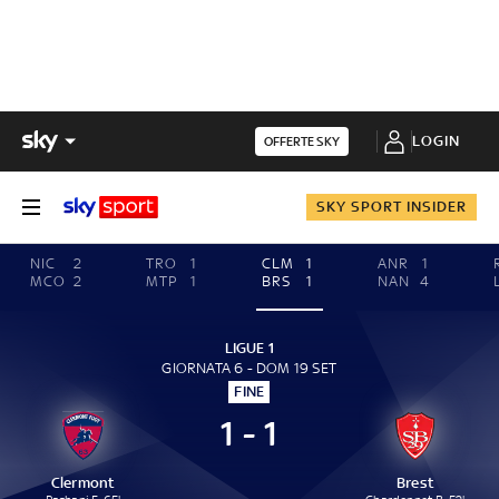
LOGIN
OFFERTE SKY
SKY SPORT INSIDER
NIC
2
TRO
1
CLM
1
ANR
1
MCO
2
MTP
1
BRS
1
NAN
4
LIGUE 1
GIORNATA 6 - DOM 19 SET
FINE
1 - 1
Clermont
Brest