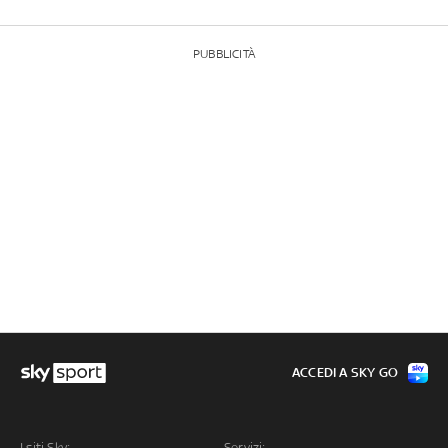
PUBBLICITÀ
ACCEDI A SKY GO
I siti Sky:
Servizi: