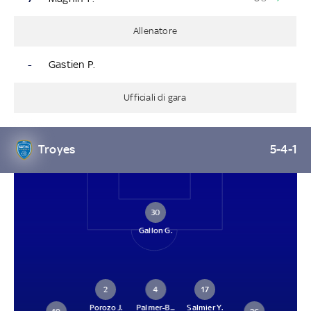
Allenatore
-
Gastien P.
Ufficiali di gara
Troyes
5-4-1
30
Gallon G.
2
4
17
Porozo J.
Palmer-B...
Salmier Y.