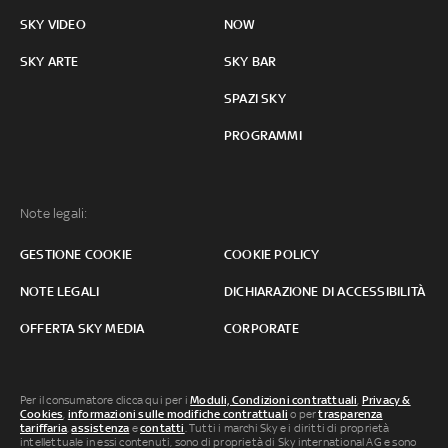
SKY VIDEO
NOW
SKY ARTE
SKY BAR
SPAZI SKY
PROGRAMMI
Note legali:
GESTIONE COOKIE
COOKIE POLICY
NOTE LEGALI
DICHIARAZIONE DI ACCESSIBILITÀ
OFFERTA SKY MEDIA
CORPORATE
Per il consumatore clicca qui per i
Moduli, Condizioni contrattuali
,
Privacy &
Cookies
,
informazioni sulle modifiche contrattuali
o per
trasparenza
tariffaria
,
assistenza
e
contatti
. Tutti i marchi Sky e i diritti di proprietà
intellettuale in essi contenuti, sono di proprietà di Sky international AG e sono