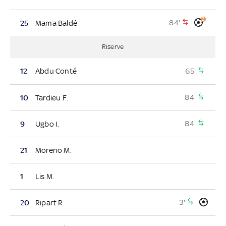
2
84'
25
Mama Baldé
Riserve
65'
12
Abdu Conté
84'
10
Tardieu F.
84'
9
Ugbo I.
21
Moreno M.
1
Lis M.
3'
20
Ripart R.