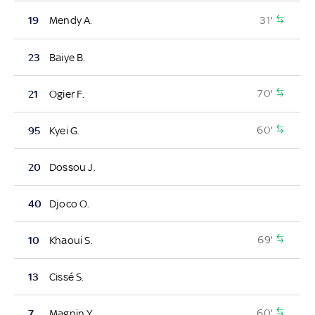
31'
19
Mendy A.
23
Baiye B.
70'
21
Ogier F.
60'
95
Kyei G.
20
Dossou J.
40
Djoco O.
69'
10
Khaoui S.
13
Cissé S.
60'
7
Magnin Y.