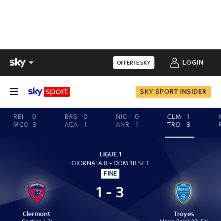
LOGIN
OFFERTE SKY
SKY SPORT INSIDER
REI
0
BRS
0
NIC
0
CLM
1
MCO
3
ACA
1
ANR
1
TRO
3
LIGUE 1
GIORNATA 8 - DOM 18 SET
FINE
1 - 3
Clermont
Troyes