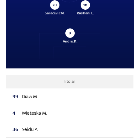
70
18
Saracevic M.
Rashani E.
9
Andric K.
Titolari
99
Diaw M.
4
Wieteska M.
36
Seidu A.