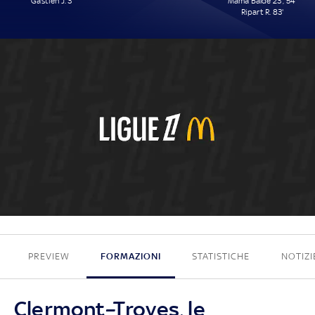
Gastien J. 3'
Mama Baldé 23', 54'
Ripart R. 83'
1 - 3
PREVIEW
FORMAZIONI
STATISTICHE
NOTIZI
Clermont–Troyes, le