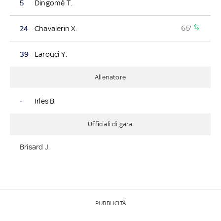
5
Dingomé T.
65'
24
Chavalerin X.
39
Larouci Y.
Allenatore
-
Irles B.
Ufficiali di gara
Brisard J.
PUBBLICITÀ