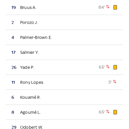
84'
19
Bruus A.
2
Porozo J.
4
Palmer-Brown E.
17
Salmier Y.
65'
26
Yade P.
3'
11
Rony Lopes
6
Kouamé R.
65'
8
Agoumé L.
29
Odobert W.