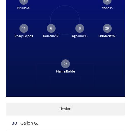
19
26
Bruus A.
Yade P.
11
6
8
29
Rony Lopes
Kouamé R.
Agoumé L.
Odobert W.
25
Mama Baldé
Titolari
30
Gallon G.