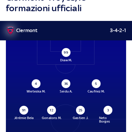
formazioni ufficiali
Clermont
3-4-2-1
99
Diaw M.
4
36
5
Wieteska M.
Seidu A.
Caufriez M.
91
12
25
3
Jérémie Bela
Gonalons M.
Gastien J.
Neto
Borges