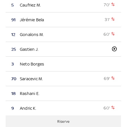
70'
5
Caufriez M.
31'
91
Jérémie Bela
60'
12
Gonalons M.
25
Gastien J.
3
Neto Borges
69'
70
Saracevic M.
18
Rashani E.
60'
9
Andric K.
Riserve