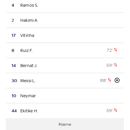
4
Ramos S.
2
Hakimi A.
17
Vitinha
72'
8
Ruiz F.
59'
14
Bernat J.
88'
30
Messi L.
10
Neymar
59'
44
Ekitike H.
Riserve