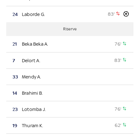
83'
24
Laborde G.
Riserve
76'
21
Beka Beka A.
83'
7
Delort A.
33
Mendy A.
14
Brahimi B.
76'
23
Lotomba J.
62'
19
Thuram K.