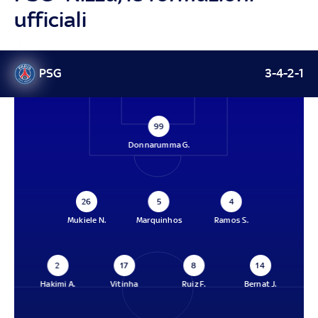
ufficiali
PSG
3-4-2-1
99
Donnarumma G.
26
5
4
Mukiele N.
Marquinhos
Ramos S.
2
17
8
14
Hakimi A.
Vitinha
Ruiz F.
Bernat J.