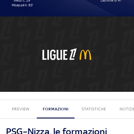
Messi L. 29'
Laborde G. 47'
Mbappé K. 83'
2 - 1
PREVIEW
FORMAZIONI
STATISTICHE
NOTIZI
PSG–Nizza, le formazioni