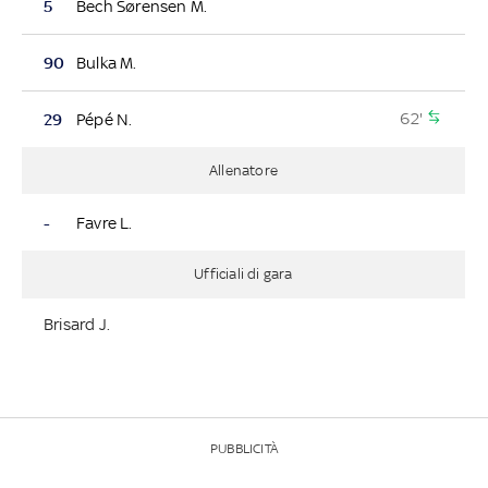
5
Bech Sørensen M.
90
Bulka M.
62'
29
Pépé N.
Allenatore
-
Favre L.
Ufficiali di gara
Brisard J.
PUBBLICITÀ