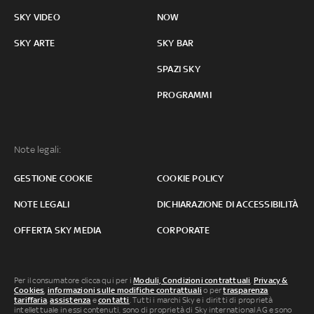
SKY VIDEO
NOW
SKY ARTE
SKY BAR
SPAZI SKY
PROGRAMMI
Note legali:
GESTIONE COOKIE
COOKIE POLICY
NOTE LEGALI
DICHIARAZIONE DI ACCESSIBILITÀ
OFFERTA SKY MEDIA
CORPORATE
Per il consumatore clicca qui per i
Moduli, Condizioni contrattuali
,
Privacy &
Cookies
,
informazioni sulle modifiche contrattuali
o per
trasparenza
tariffaria
,
assistenza
e
contatti
. Tutti i marchi Sky e i diritti di proprietà
intellettuale in essi contenuti, sono di proprietà di Sky international AG e sono