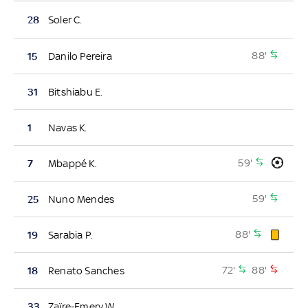
28
Soler C.
88'
15
Danilo Pereira
31
Bitshiabu E.
1
Navas K.
59'
7
Mbappé K.
59'
25
Nuno Mendes
88'
19
Sarabia P.
72'
88'
18
Renato Sanches
33
Zaïre-Emery W.