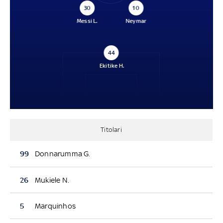
30
10
Messi L.
Neymar
44
Ekitike H.
Titolari
99
Donnarumma G.
26
Mukiele N.
5
Marquinhos