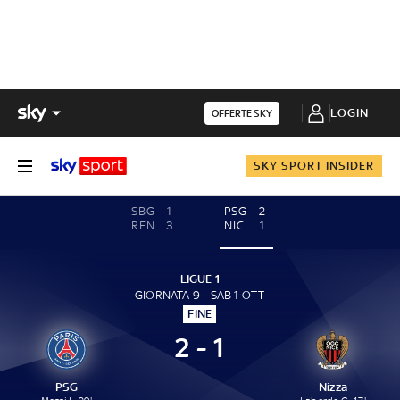
LOGIN
OFFERTE SKY
SKY SPORT INSIDER
SBG
1
PSG
2
REN
3
NIC
1
LIGUE 1
GIORNATA 9 - SAB 1 OTT
FINE
2 - 1
PSG
Nizza