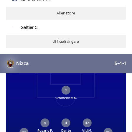
Allenatore
-
Galtier C.
Ufficiali di gara
Nizza
5-4-1
1
Schmeichel K.
8
4
42
Rosario P.
Dante
Viti M.