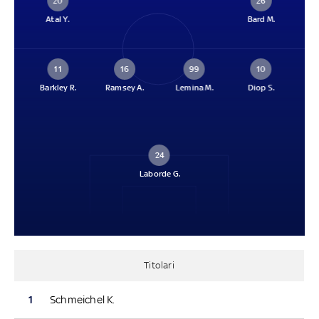
20
26
Atal Y.
Bard M.
11
16
99
10
Barkley R.
Ramsey A.
Lemina M.
Diop S.
24
Laborde G.
Titolari
1
Schmeichel K.