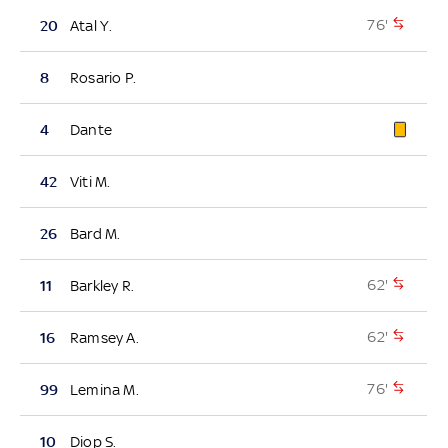
76'
20
Atal Y.
8
Rosario P.
4
Dante
42
Viti M.
26
Bard M.
62'
11
Barkley R.
62'
16
Ramsey A.
76'
99
Lemina M.
10
Diop S.