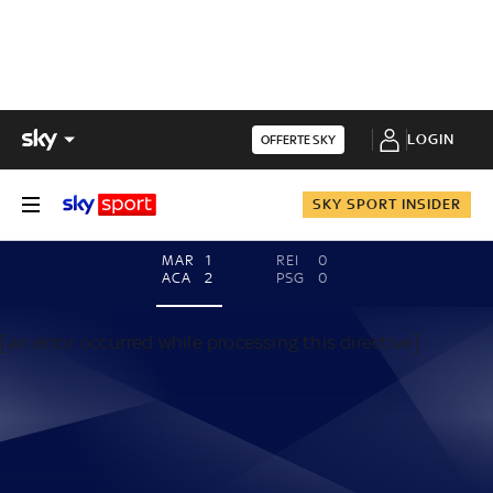
LOGIN
OFFERTE SKY
SKY SPORT INSIDER
MAR
1
REI
0
ACA
2
PSG
0
[an error occurred while processing this directive]