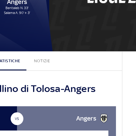
Angers
Bentaleb N. 33'
Salama A. 90' + 3'
3 - 2
ATISTICHE
NOTIZIE
llino di Tolosa-Angers
Angers
VS