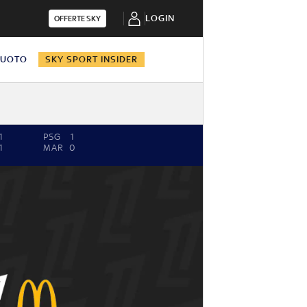
LOGIN
OFFERTE SKY
NUOTO
SKY SPORT INSIDER
1
PSG
1
1
MAR
0