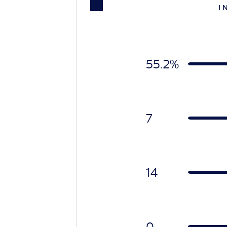
I 
55.2%
7
14
0