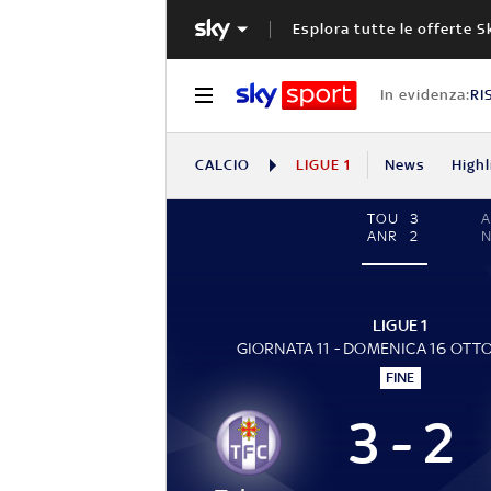
Esplora tutte le offerte S
In evidenza:
RI
CALCIO
LIGUE 1
News
Highl
TOU
3
ANR
2
N
LIGUE 1
GIORNATA 11 - DOMENICA 16 OTT
FINE
3 - 2