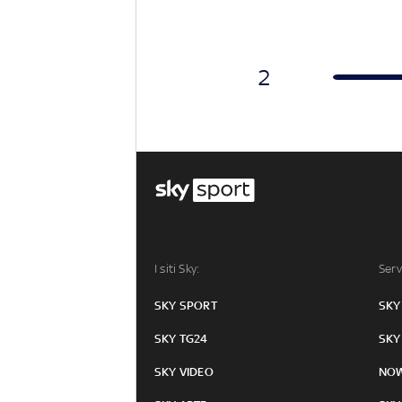
2
I siti Sky:
Serv
SKY SPORT
SKY
SKY TG24
SKY
SKY VIDEO
NO