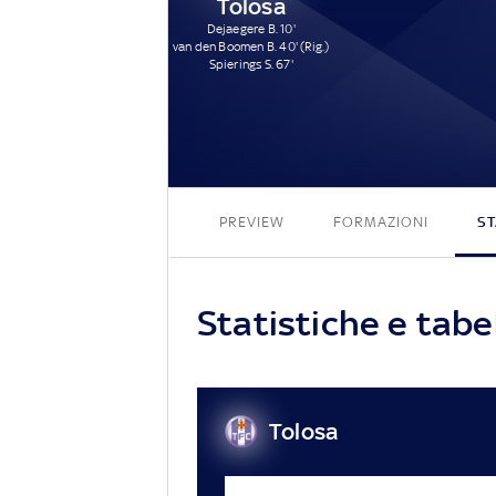
Tolosa
Dejaegere B. 10'
van den Boomen B. 40' (Rig.)
Spierings S. 67'
PREVIEW
FORMAZIONI
ST
Statistiche e tabe
Tolosa