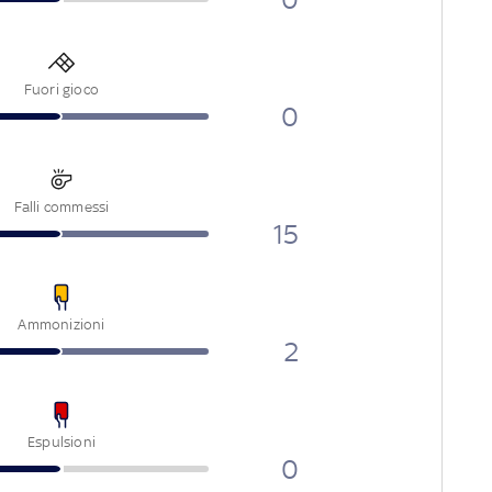
Fuori gioco
0
Falli commessi
15
Ammonizioni
2
Espulsioni
0