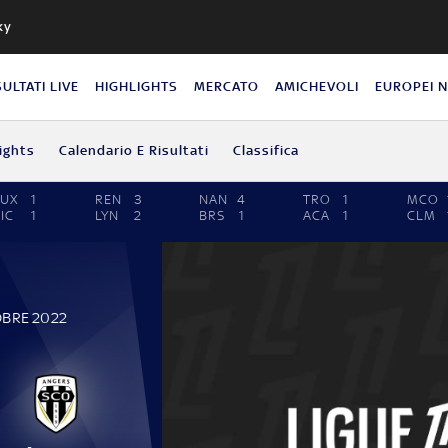
ky
SULTATI LIVE
HIGHLIGHTS
MERCATO
AMICHEVOLI
EUROPEI 
ights
Calendario E Risultati
Classifica
AUX
1
REN
3
NAN
4
TRO
1
MCO
IC
1
LYN
2
BRS
1
ACA
1
CLM
OBRE 2022