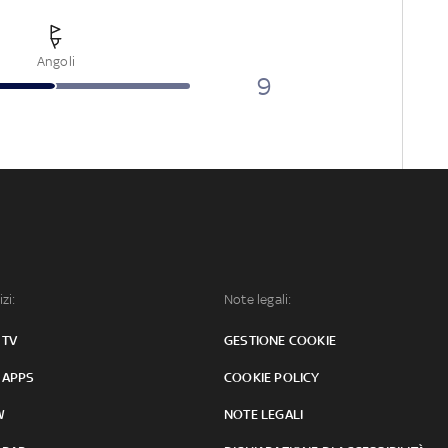
Angoli
9
izi:
Note legali:
 TV
GESTIONE COOKIE
 APPS
COOKIE POLICY
W
NOTE LEGALI