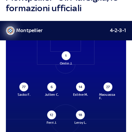
formazioni ufficiali
Montpellier
4-2-3-1
1
Omlin J.
77
6
14
27
Sacko F.
Jullien C.
Estève M.
Maouassa
F.
12
18
Ferri J.
Leroy L.