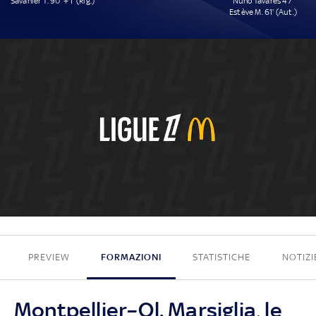
Savanier T. 90' + 1' (Rig.)
Nuno Tavares 47'
Estève M. 61' (Aut.)
1 - 2
PREVIEW
FORMAZIONI
STATISTICHE
NOTIZI
Montpellier–Ol. Marsiglia, le