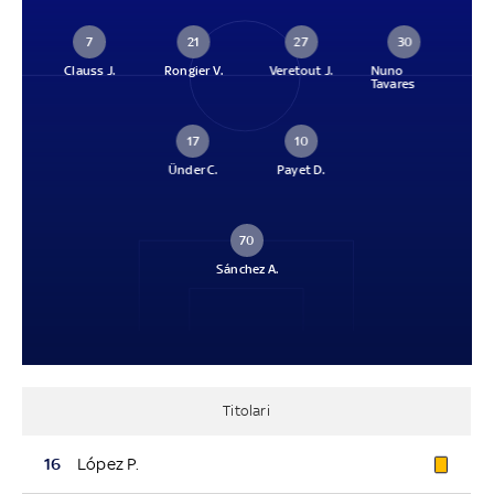
7
21
27
30
Clauss J.
Rongier V.
Veretout J.
Nuno
Tavares
17
10
Ünder C.
Payet D.
70
Sánchez A.
Titolari
16
López P.