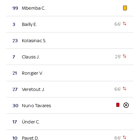
99
Mbemba C.
66'
3
Bailly E.
23
Kolasinac S.
25'
7
Clauss J.
21
Rongier V.
66'
27
Veretout J.
30
Nuno Tavares
17
Ünder C.
66'
10
Payet D.