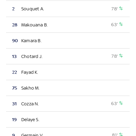
78'
2
Souquet A.
63'
28
Makouana B.
90
Kamara B.
78'
13
Chotard J.
22
Fayad K.
75
Sakho M.
63'
31
Cozza N.
19
Delaye S.
81'
9
Germain V.