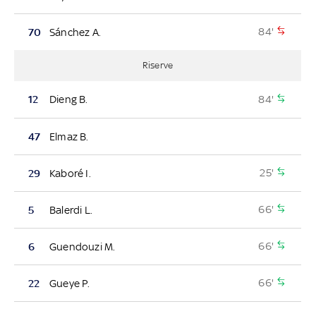
84'
70
Sánchez A.
Riserve
84'
12
Dieng B.
47
Elmaz B.
25'
29
Kaboré I.
66'
5
Balerdi L.
66'
6
Guendouzi M.
66'
22
Gueye P.