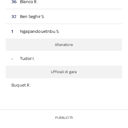
36
Blanco R.
32
Ben Seghir S.
1
Ngapandouetnbu S.
Allenatore
-
Tudor I.
Ufficiali di gara
Buquet R.
PUBBLICITÀ