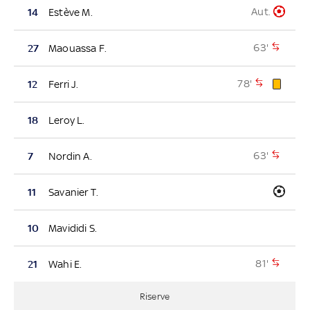
Aut.
14
Estève M.
63'
27
Maouassa F.
78'
12
Ferri J.
18
Leroy L.
63'
7
Nordin A.
11
Savanier T.
10
Mavididi S.
81'
21
Wahi E.
Riserve