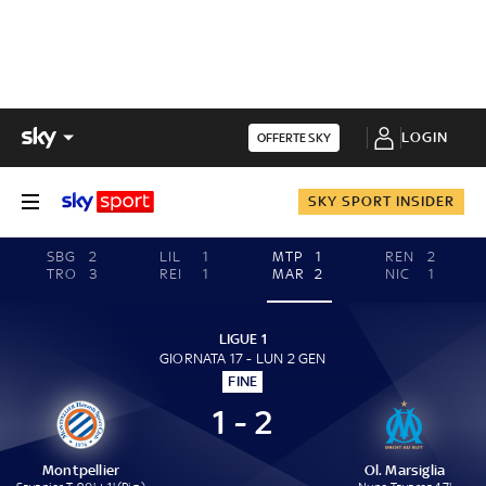
LOGIN
OFFERTE SKY
SKY SPORT INSIDER
SBG
2
LIL
1
MTP
1
REN
2
TRO
3
REI
1
MAR
2
NIC
1
LIGUE 1
GIORNATA 17 - LUN 2 GEN
FINE
1 - 2
Montpellier
Ol. Marsiglia