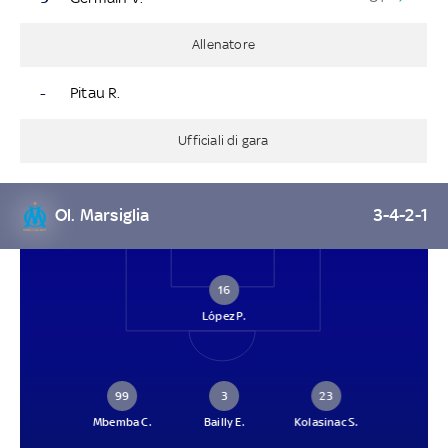
Allenatore
-
Pitau R.
Ufficiali di gara
Ol. Marsiglia
3-4-2-1
16
López P.
99
3
23
Mbemba C.
Bailly E.
Kolasinac S.