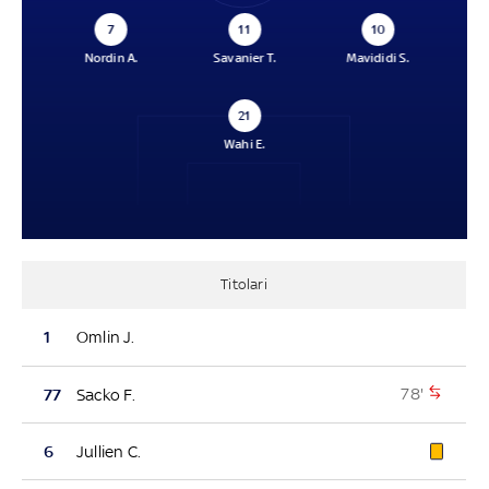
7
11
10
Nordin A.
Savanier T.
Mavididi S.
21
Wahi E.
Titolari
1
Omlin J.
78'
77
Sacko F.
6
Jullien C.