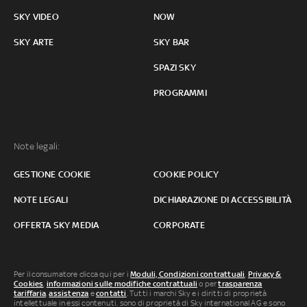
SKY VIDEO
NOW
SKY ARTE
SKY BAR
SPAZI SKY
PROGRAMMI
Note legali:
GESTIONE COOKIE
COOKIE POLICY
NOTE LEGALI
DICHIARAZIONE DI ACCESSIBILITÀ
OFFERTA SKY MEDIA
CORPORATE
Per il consumatore clicca qui per i
Moduli, Condizioni contrattuali
,
Privacy &
Cookies
,
informazioni sulle modifiche contrattuali
o per
trasparenza
tariffaria
,
assistenza
e
contatti
. Tutti i marchi Sky e i diritti di proprietà
intellettuale in essi contenuti, sono di proprietà di Sky international AG e sono