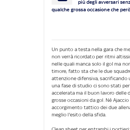
più degli avversari sen
qualche grossa occasione che però
Un punto a testa nella gara che met
non verrà ricordato per ritmi altiss
nelle quali manca solo il gol ma non
timore, fatto sta che le due squad
attenzione difensiva, sacrificando 
una fase di studio ci sono stati pe
accelerata ma il buon lavoro delle d
grosse occasioni da gol. Né Ajacci
accorgimento tattico dei due allenat
meglio l'esito della sfida.
Clean sheet per entrambi i portieri