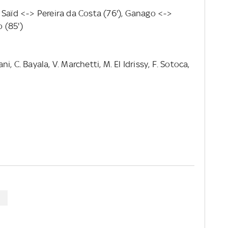
 Saïd <-> Pereira da Costa (76'), Ganago <->
 (85')
, C. Bayala, V. Marchetti, M. El Idrissy, F. Sotoca,