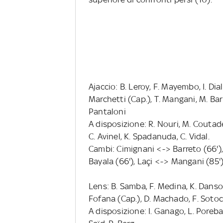
Ajaccio: B. Leroy, F. Mayembo, I. Dia
Marchetti (Cap.), T. Mangani, M. Barre
Pantaloni
A disposizione: R. Nouri, M. Coutadeu
C. Avinel, K. Spadanuda, C. Vidal.
Cambi: Cimignani <-> Barreto (66')
Bayala (66'), Laçi <-> Mangani (85'
Lens: B. Samba, F. Medina, K. Danso,
Fofana (Cap.), D. Machado, F. Sotoca
A disposizione: I. Ganago, L. Poreba,