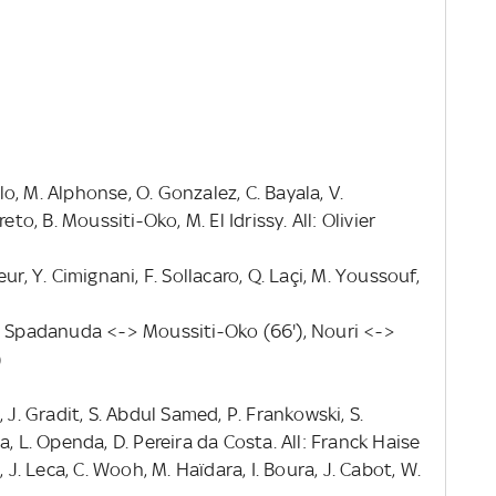
llo, M. Alphonse, O. Gonzalez, C. Bayala, V.
to, B. Moussiti-Oko, M. El Idrissy. All: Olivier
r, Y. Cimignani, F. Sollacaro, Q. Laçi, M. Youssouf,
, Spadanuda <-> Moussiti-Oko (66'), Nouri <->
)
 J. Gradit, S. Abdul Samed, P. Frankowski, S.
, L. Openda, D. Pereira da Costa. All: Franck Haise
 J. Leca, C. Wooh, M. Haïdara, I. Boura, J. Cabot, W.