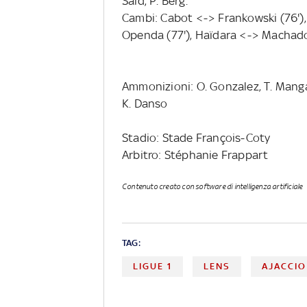
Saïd, P. Berg.
Cambi: Cabot <-> Frankowski (76'),
Openda (77'), Haïdara <-> Machado
Ammonizioni: O. Gonzalez, T. Mangani
K. Danso
Stadio: Stade François-Coty
Arbitro: Stéphanie Frappart
Contenuto creato con software di intelligenza artificiale
TAG:
LIGUE 1
LENS
AJACCIO