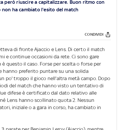
za però riuscire a capitalizzare. Buon ritmo con
 non ha cambiato l'esito del match
CONDIVIDI
teva di fronte Ajaccio e Lens. Di certo il match
imi e continue occasioni da rete. Ci sono gare
 è questo il caso. Forse per scelta o forse per
re hanno preferito puntare su una solida
un po' troppo il gioco nell'altra metà campo. Dopo
riodi del match che hanno visto un tentativo di
ue difese è certificato dal dato relativo alle
o né Lens hanno scollinato quota 2. Nessun
ori, iniziale o a gara in corso, ha cambiato in
: 3 parate per Benjamin Leroy (Ajaccio), mentre