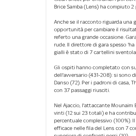
Brice Samba (Lens) ha compiuto 2 
Anche se il racconto riguarda una g
opportunità per cambiare il risulta
referto una grande occasione. Gara
rude. Il direttore di gara spesso 'h
gialli è stato di 7 cartellini sventola
Gli ospiti hanno completato con s
dell'avversario (431-208): si sono 
Danso (72). Per i padroni di casa, 
con 37 passaggi riusciti.
Nel Ajaccio, l'attaccante Mounaim El
vinti (12 sui 23 totali) e ha contri
percentuale complessivo (100%). Il 
efficace nelle fila del Lens con 7 
superiore di confronti persi (10).