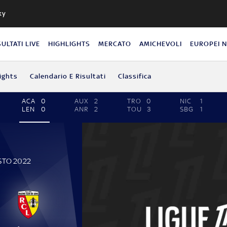
ky
SULTATI LIVE
HIGHLIGHTS
MERCATO
AMICHEVOLI
EUROPEI 
ights
Calendario E Risultati
Classifica
ACA
0
AUX
2
TRO
0
NIC
1
LEN
0
ANR
2
TOU
3
SBG
1
STO 2022