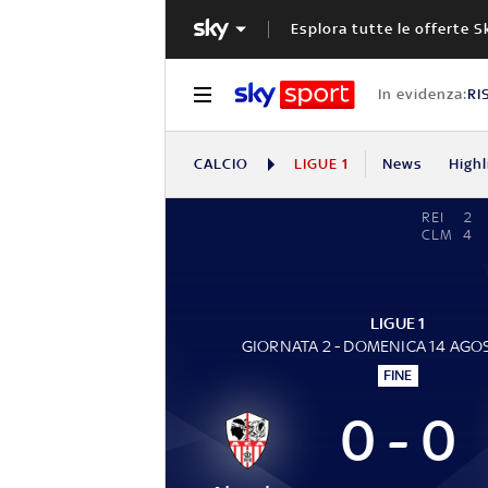
Esplora tutte le offerte S
In evidenza:
RI
CALCIO
LIGUE 1
News
Highl
REI
2
CLM
4
LIGUE 1
GIORNATA 2 - DOMENICA 14 AGO
FINE
0 - 0