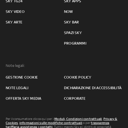
SKY TG24
SKY APPS
SKY VIDEO
NOW
SKY ARTE
SKY BAR
SPAZI SKY
PROGRAMMI
Note legali:
GESTIONE COOKIE
COOKIE POLICY
NOTE LEGALI
DICHIARAZIONE DI ACCESSIBILITÀ
OFFERTA SKY MEDIA
CORPORATE
Per il consumatore clicca qui per i
Moduli, Condizioni contrattuali
,
Privacy &
Cookies
,
informazioni sulle modifiche contrattuali
o per
trasparenza
tariffaria
,
assistenza
e
contatti
. Tutti i marchi Sky e i diritti di proprietà