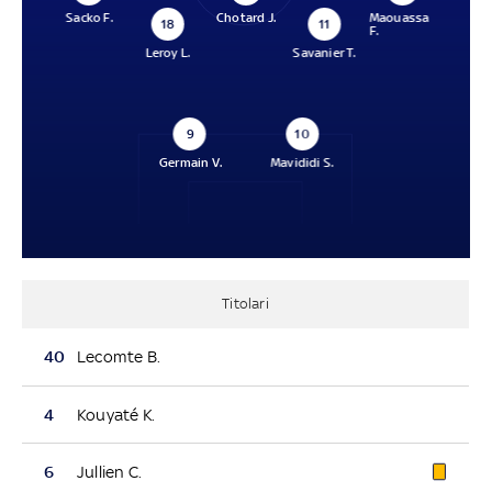
Sacko F.
Chotard J.
Maouassa
18
11
F.
Leroy L.
Savanier T.
9
10
Germain V.
Mavididi S.
Titolari
40
Lecomte B.
4
Kouyaté K.
6
Jullien C.