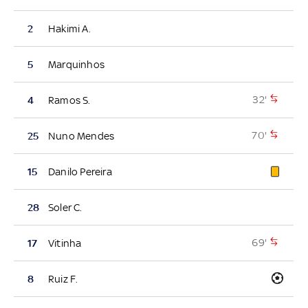
2
Hakimi A.
5
Marquinhos
32'
4
Ramos S.
70'
25
Nuno Mendes
15
Danilo Pereira
28
Soler C.
69'
17
Vitinha
8
Ruiz F.