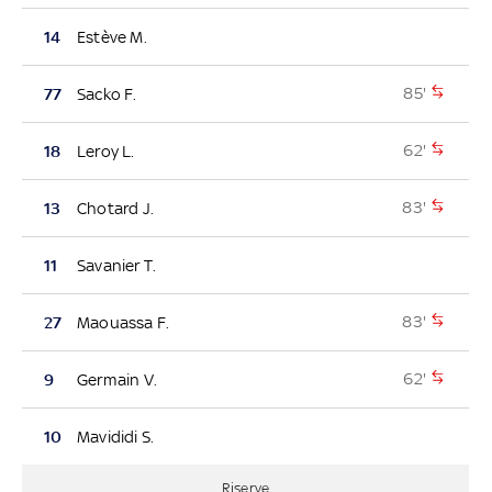
14
Estève M.
85'
77
Sacko F.
62'
18
Leroy L.
83'
13
Chotard J.
11
Savanier T.
83'
27
Maouassa F.
62'
9
Germain V.
10
Mavididi S.
Riserve