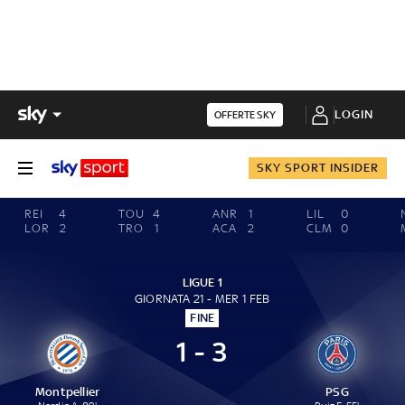
LOGIN
OFFERTE SKY
SKY SPORT INSIDER
REI
4
TOU
4
ANR
1
LIL
0
LOR
2
TRO
1
ACA
2
CLM
0
LIGUE 1
GIORNATA 21 - MER 1 FEB
FINE
1 - 3
Montpellier
PSG