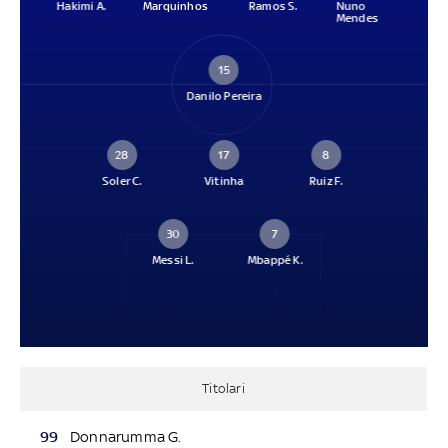
Hakimi A.
Marquinhos
Ramos S.
Nuno
Mendes
15
Danilo Pereira
28
17
8
Soler C.
Vitinha
Ruiz F.
30
7
Messi L.
Mbappé K.
Titolari
99
Donnarumma G.