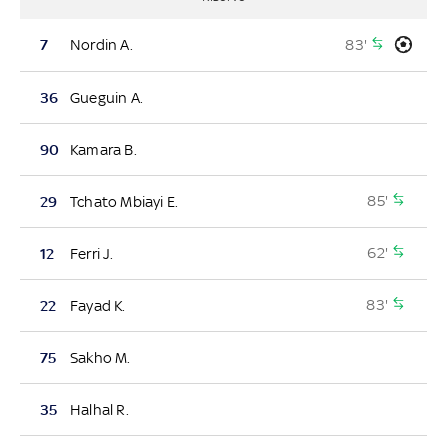
83'
7
Nordin A.
36
Gueguin A.
90
Kamara B.
85'
29
Tchato Mbiayi E.
62'
12
Ferri J.
83'
22
Fayad K.
75
Sakho M.
35
Halhal R.