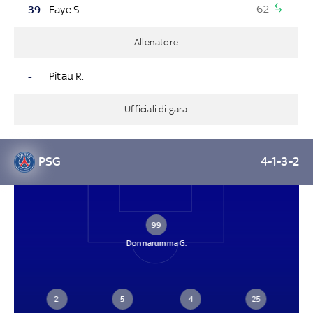
62'
39
Faye S.
Allenatore
-
Pitau R.
Ufficiali di gara
PSG
4-1-3-2
99
Donnarumma G.
2
5
4
25