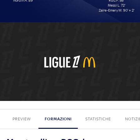
Nordin A. 89'
Ruiz F. 55'
Messi L. 72'
Zaïre-Emery W. 90' + 2'
1 - 3
PREVIEW
FORMAZIONI
STATISTICHE
NOTIZI