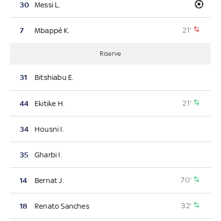
30
Messi L.
21'
7
Mbappé K.
Riserve
31
Bitshiabu E.
21'
44
Ekitike H.
34
Housni I.
35
Gharbi I.
70'
14
Bernat J.
32'
18
Renato Sanches