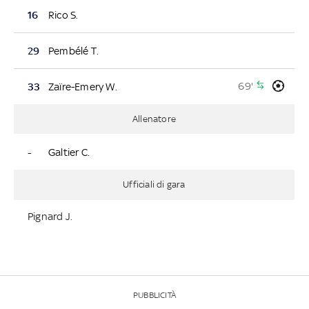
16
Rico S.
29
Pembélé T.
69'
33
Zaïre-Emery W.
Allenatore
-
Galtier C.
Ufficiali di gara
Pignard J.
PUBBLICITÀ