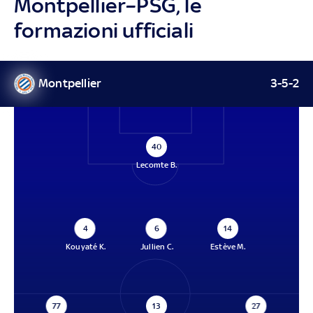
Montpellier–PSG, le
formazioni ufficiali
Montpellier
3-5-2
40
Lecomte B.
4
6
14
Kouyaté K.
Jullien C.
Estève M.
77
13
27