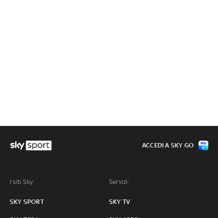
ACCEDI A SKY GO
I siti Sky:
Servizi:
SKY SPORT
SKY TV