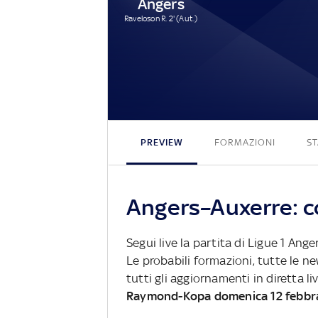
Angers
Raveloson R. 2' (Aut.)
PREVIEW
FORMAZIONI
ST
Angers–Auxerre: co
Segui live la partita di Ligue 1 Ang
Le probabili formazioni, tutte le n
tutti gli aggiornamenti in diretta li
Raymond-Kopa domenica 12 febbr