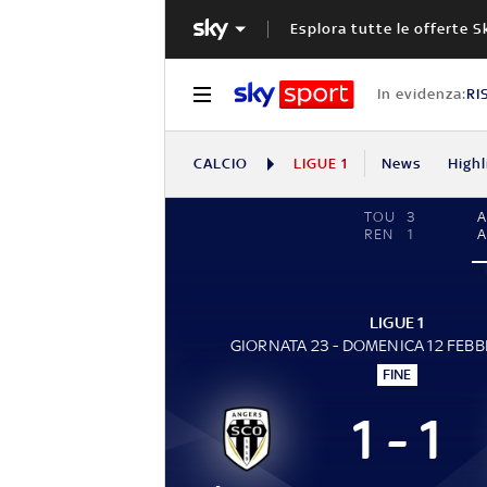
Esplora tutte le offerte S
In evidenza:
RI
CALCIO
LIGUE 1
News
Highl
TOU
3
REN
1
LIGUE 1
GIORNATA 23 - DOMENICA 12 FEBB
FINE
1 - 1