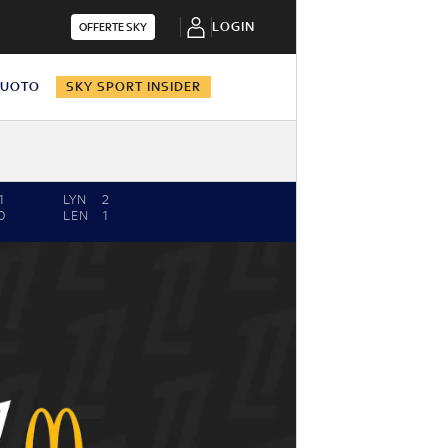
LOGIN
OFFERTE SKY
NUOTO
SKY SPORT INSIDER
1
LYN
2
0
LEN
1