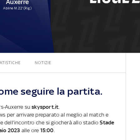
Auxerre
Abline M. 22' (Rig.)
1 - 1
ATISTICHE
NOTIZIE
me seguire la partita.
ers-Auxerre su
skysport.it
.
ews per arrivare preparato al meglio al match e
ve dell’incontro che si giocherà allo stadio
Stade
aio 2023
alle ore
15:00
.