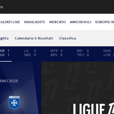
ky
SULTATI LIVE
HIGHLIGHTS
MERCATO
AMICHEVOLI
EUROPEI 
ights
Calendario E Risultati
Classifica
ANR
1
LIL
2
MTP
3
REI
4
NAN
AUX
1
SBG
0
BRS
0
TRO
0
LOR
RAIO 2023