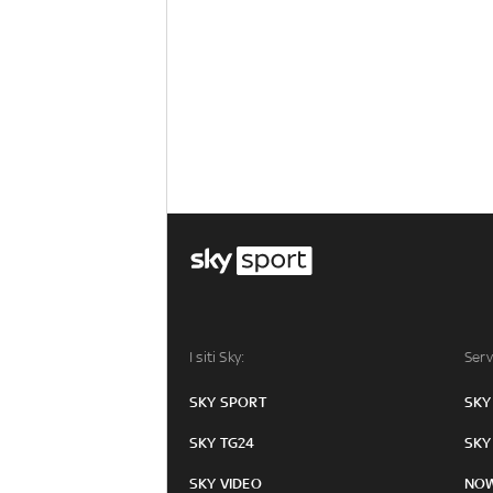
I siti Sky:
Serv
SKY SPORT
SKY
SKY TG24
SKY
SKY VIDEO
NO