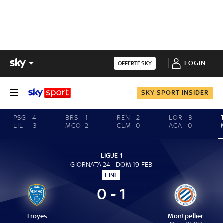
LOGIN
OFFERTE SKY
SKY SPORT INSIDER
PSG
4
BRS
1
REN
2
LOR
3
LIL
3
MCO
2
CLM
0
ACA
0
LIGUE 1
GIORNATA 24 - DOM 19 FEB
FINE
0 - 1
Troyes
Montpellier