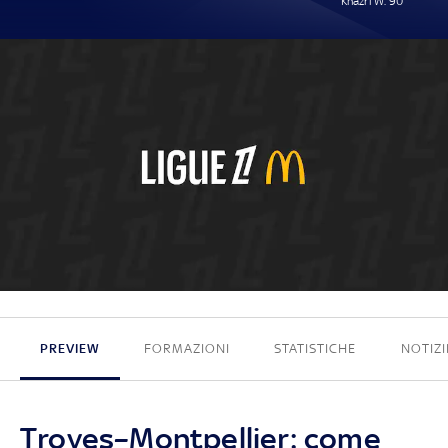
Khazri W. 90'
0 - 1
PREVIEW
FORMAZIONI
STATISTICHE
NOTIZI
Troyes–Montpellier: come