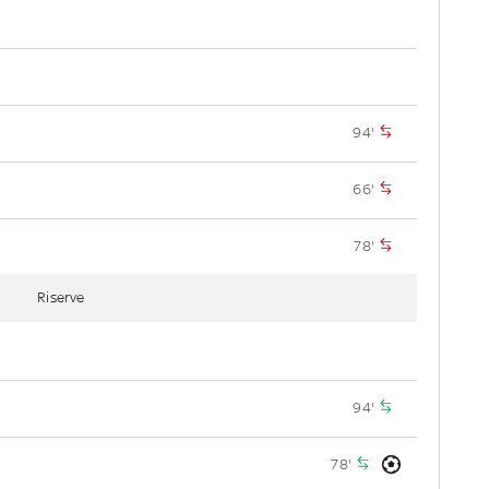
94'
66'
78'
Riserve
94'
78'