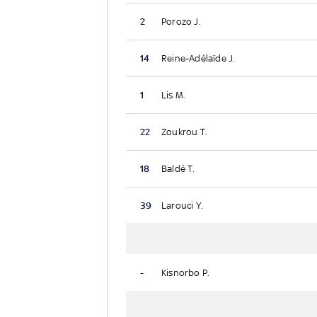
2
Porozo J.
14
Reine-Adélaïde J.
1
Lis M.
22
Zoukrou T.
18
Baldé T.
39
Larouci Y.
-
Kisnorbo P.