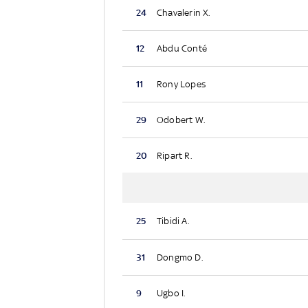
24
Chavalerin X.
12
Abdu Conté
11
Rony Lopes
29
Odobert W.
20
Ripart R.
25
Tibidi A.
31
Dongmo D.
9
Ugbo I.