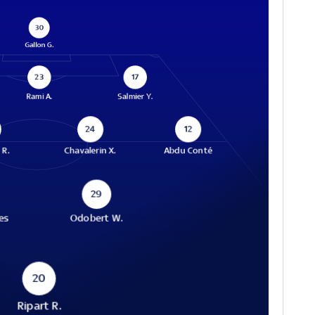
30
Gallon G.
23
17
Rami A.
Salmier Y.
24
12
 R.
Chavalerin X.
Abdu Conté
29
es
Odobert W.
20
Ripart R.