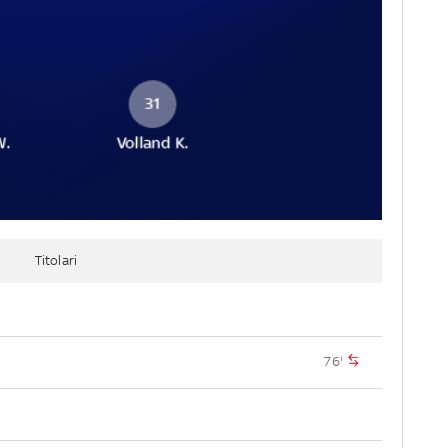
31
W.
Volland K.
Titolari
76'