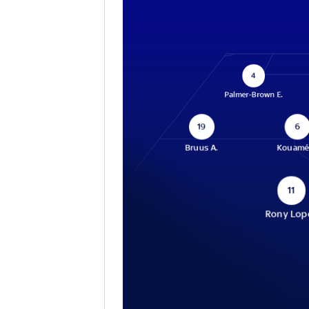
4
Palmer-Brown E.
19
6
Bruus A.
Kouamé
11
Rony Lop