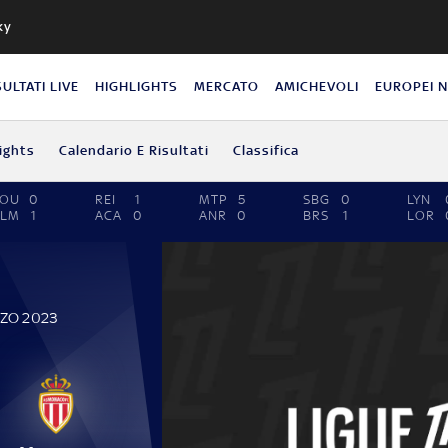
ky
SULTATI LIVE
HIGHLIGHTS
MERCATO
AMICHEVOLI
EUROPEI 
ights
Calendario E Risultati
Classifica
TOU
0
REI
1
MTP
5
SBG
0
LYN
CLM
1
ACA
0
ANR
0
BRS
1
LOR
RZO 2023