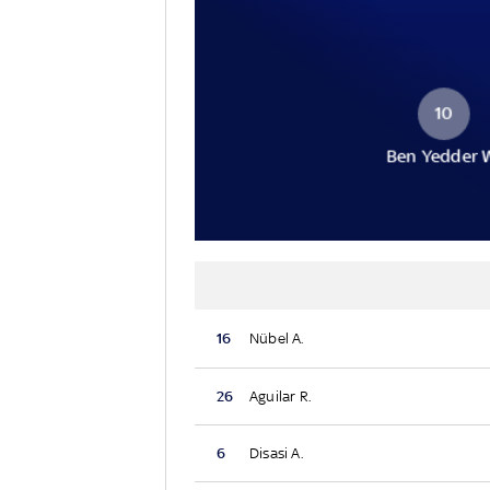
10
Ben Yedder 
16
Nübel A.
26
Aguilar R.
6
Disasi A.