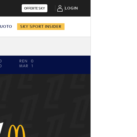
LOGIN
OFFERTE SKY
NUOTO
SKY SPORT INSIDER
0
REN
0
0
MAR
1