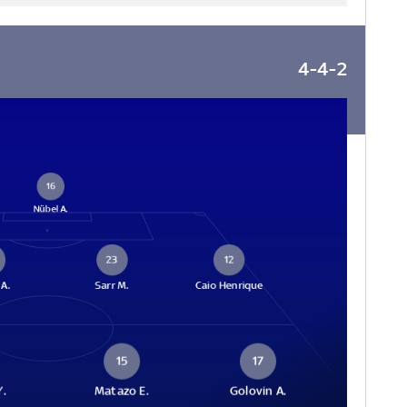
4-4-2
16
Nübel A.
23
12
 A.
Sarr M.
Caio Henrique
15
17
Y.
Matazo E.
Golovin A.