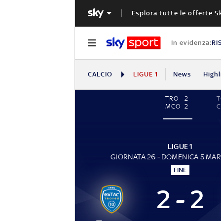
Esplora tutte le offerte S
In evidenza:
RI
CALCIO
LIGUE 1
News
Highl
TRO
2
MCO
2
LIGUE 1
GIORNATA 26 - DOMENICA 5 MA
FINE
2 - 2