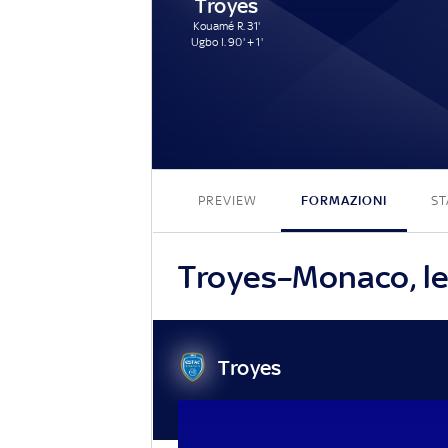
Troyes
Kouamé R. 31'
Ugbo I. 90' + 1'
PREVIEW
FORMAZIONI
ST
Troyes–Monaco, le 
Troyes