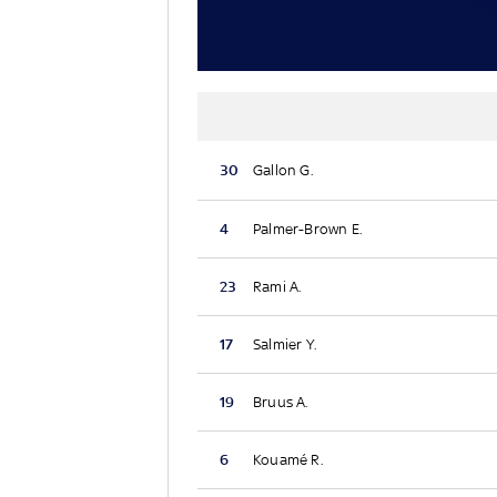
30
Gallon G.
4
Palmer-Brown E.
23
Rami A.
17
Salmier Y.
19
Bruus A.
6
Kouamé R.