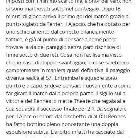
imposti con il minimo scarto ma, a onor del vero, non
si sono mai trovati sotto nel punteggio. Dopo 18
minuti di gioco arriva il primo gol del match grazie al
punto siglato da Terrier. Il Ajaccio, che ha optato per
uno schieramento dal corretto bilanciamento
tattico, è già al punto di pensare a come poter
trovare la via del pareggio senza però rischiare di
finire sotto di due reti. Cosa non facilissima visto
che, in caso di doppio svantaggio, le cose sarebbero
compromesse in maniera quasi definitiva. Il pareggio
diventa realtà al 57'. Entrambe le squadre sono
punto e a capo. Si deve pensare nuovamente a come
far girare il match dalla propria parte. Il sigillo sulla
vittoria del Rennes lo mette Theate che regala alla
sua squadra il successo finale per 2-1. Da segnalare
per il Ajaccio l'errore dal dischetto di al 0'.Il Rennes
ha fatto bottino pieno nonostante una doppia
espulsione subita. L'arbitro infatti ha cacciato dal