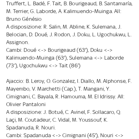
Truffert, L. Badé, F. Tait, B. Bourigeaud, B. Santamaría,
M. Terrier, G. Laborde, A. Kalimuendo-Muinga. All:
Bruno Génésio
A disposizione: R. Salin, M. Abline, K. Sulemana, J.
Belocian, D. Doué, J. Rodon, J. Doku, L. Ugochukwu, L.
Assignon.
Cambi: Doué <-> Bourigeaud (63'), Doku <->
Kalimuendo-Muinga (63'), Sulemana <-> Laborde
(73'), Ugochukwu <-> Tait (86')
Ajaccio: B. Leroy, O. Gonzalez, I. Diallo, M. Alphonse, F.
Mayembo, V. Marchetti (Cap.), T. Mangani, Y.
Cimignani, C. Bayala, R. Hamouma, M. El Idrissy. All:
Olivier Pantaloni
A disposizione: J. Botué, C. Avinel, F. Sollacaro, Q.
Laçi, M. Coutadeur, C. Vidal, M. Youssouf, K.
Spadanuda, R. Nouri.
Cambi: Spadanuda <-> Cimignani (45'), Nouri <->