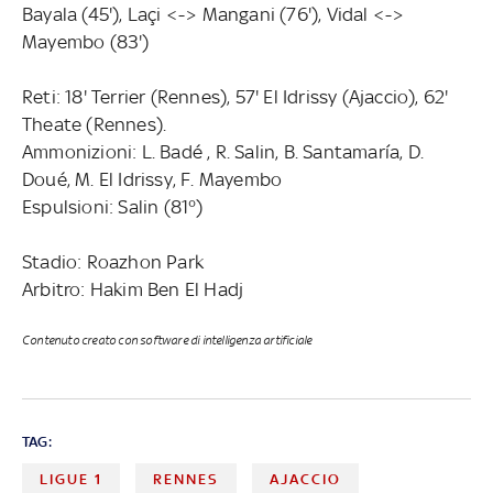
Bayala (45'), Laçi <-> Mangani (76'), Vidal <->
Mayembo (83')
Reti: 18' Terrier (Rennes), 57' El Idrissy (Ajaccio), 62'
Theate (Rennes).
Ammonizioni: L. Badé , R. Salin, B. Santamaría, D.
Doué, M. El Idrissy, F. Mayembo
Espulsioni: Salin (81°)
Stadio: Roazhon Park
Arbitro: Hakim Ben El Hadj
Contenuto creato con software di intelligenza artificiale
TAG:
LIGUE 1
RENNES
AJACCIO