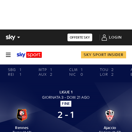
LOGIN
OFFERTE SKY
SKY SPORT INSIDER
SBG
1
MTP
1
CLM
1
TOU
2
REI
1
AUX
2
NIC
0
LOR
2
LIGUE 1
GIORNATA 3 - DOM 21 AGO
FINE
2 - 1
Rennes
Ajaccio