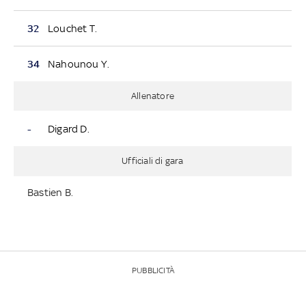
32
Louchet T.
34
Nahounou Y.
Allenatore
-
Digard D.
Ufficiali di gara
Bastien B.
PUBBLICITÀ