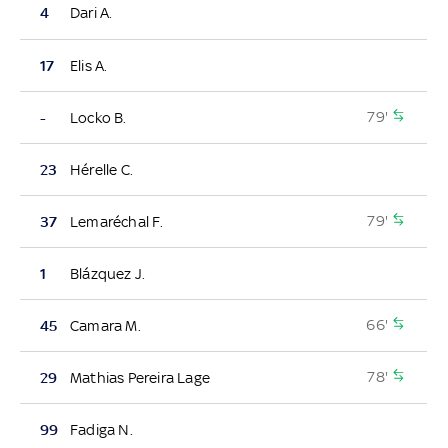
4
Dari A.
17
Elis A.
79'
-
Locko B.
23
Hérelle C.
79'
37
Lemaréchal F.
1
Blázquez J.
66'
45
Camara M.
78'
29
Mathias Pereira Lage
99
Fadiga N.