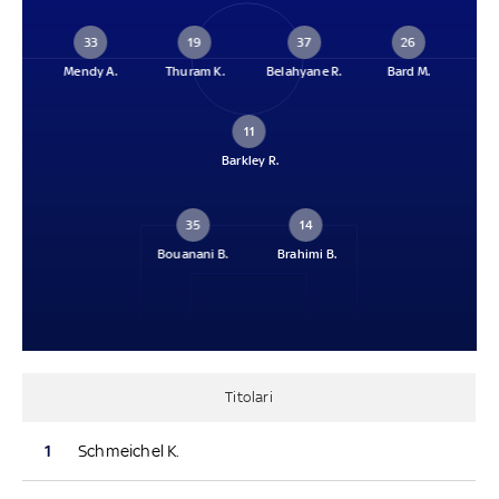
33
19
37
26
Mendy A.
Thuram K.
Belahyane R.
Bard M.
11
Barkley R.
35
14
Bouanani B.
Brahimi B.
Titolari
1
Schmeichel K.