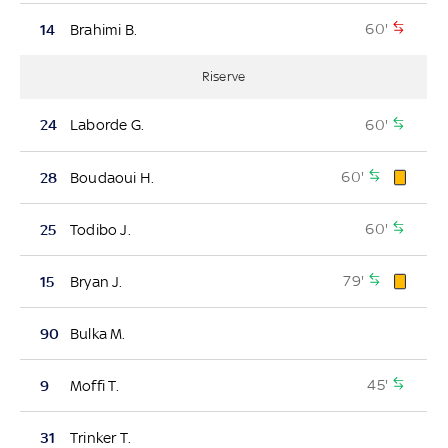
60'
14
Brahimi B.
Riserve
60'
24
Laborde G.
60'
28
Boudaoui H.
60'
25
Todibo J.
79'
15
Bryan J.
90
Bulka M.
45'
9
Moffi T.
31
Trinker T.