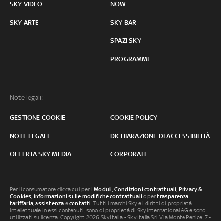
SKY VIDEO
NOW
SKY ARTE
SKY BAR
SPAZI SKY
PROGRAMMI
Note legali:
GESTIONE COOKIE
COOKIE POLICY
NOTE LEGALI
DICHIARAZIONE DI ACCESSIBILITÀ
OFFERTA SKY MEDIA
CORPORATE
Per il consumatore clicca qui per i
Moduli, Condizioni contrattuali
,
Privacy &
Cookies
,
informazioni sulle modifiche contrattuali
o per
trasparenza
tariffaria
,
assistenza
e
contatti
. Tutti i marchi Sky e i diritti di proprietà
intellettuale in essi contenuti, sono di proprietà di Sky international AG e sono
utilizzati su licenza. Copyright 2026 Sky Italia - Sky Italia Srl Via Monte Penice, 7 -