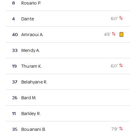
8
Rosario P.
60'
4
Dante
45'
40
Amraoui A.
33
Mendy A.
60'
19
Thuram K.
37
Belahyane R.
26
Bard M.
11
Barkley R.
79'
35
Bouanani B.