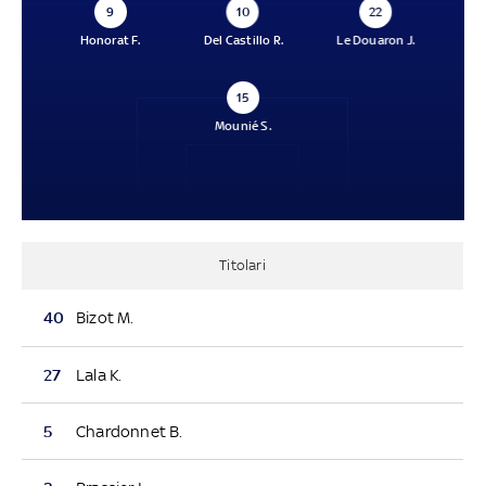
9
10
22
Honorat F.
Del Castillo R.
Le Douaron J.
15
Mounié S.
Titolari
40
Bizot M.
27
Lala K.
5
Chardonnet B.