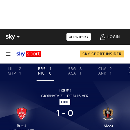
LOGIN
OFFERTE SKY
SKY SPORT INSIDER
LIL
2
BRS
1
SBG
3
CLM
2
MTP
1
NIC
0
ACA
1
ANR
1
LIGUE 1
GIORNATA 31 - DOM 16 APR
FINE
1 - 0
Brest
Nizza