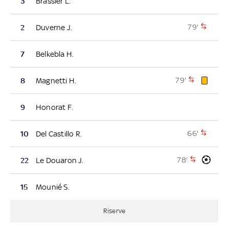
3
Brassier L.
79'
2
Duverne J.
7
Belkebla H.
79'
8
Magnetti H.
9
Honorat F.
66'
10
Del Castillo R.
78'
22
Le Douaron J.
15
Mounié S.
Riserve