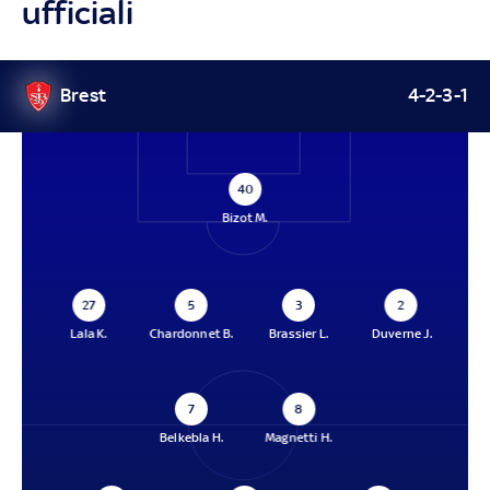
ufficiali
Brest
4-2-3-1
40
Bizot M.
27
5
3
2
Lala K.
Chardonnet B.
Brassier L.
Duverne J.
7
8
Belkebla H.
Magnetti H.