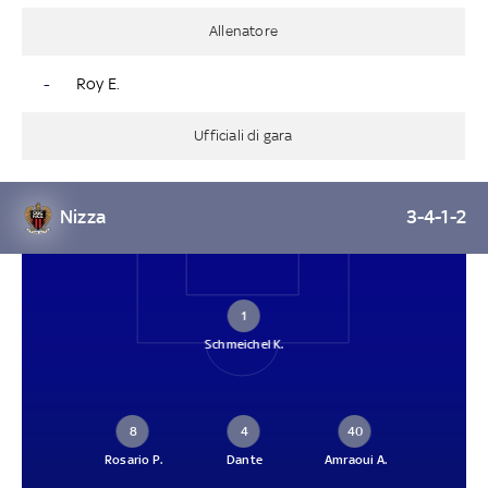
Allenatore
-
Roy E.
Ufficiali di gara
Nizza
3-4-1-2
1
Schmeichel K.
8
4
40
Rosario P.
Dante
Amraoui A.