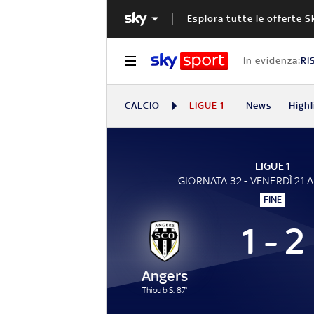
Esplora tutte le offerte S
In evidenza:
RI
CALCIO
LIGUE 1
News
Highl
LIGUE 1
GIORNATA 32 - VENERDÌ 21 
FINE
1 - 2
Angers
Thioub S. 87'