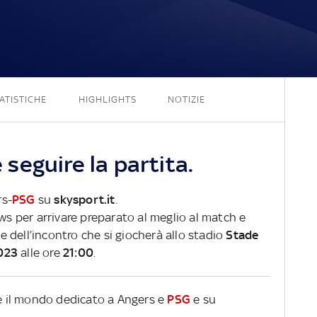
1 - 2
ATISTICHE
HIGHLIGHTS
NOTIZIE
seguire la partita.
rs-
PSG
su
skysport.it
.
ews per arrivare preparato al meglio al match e
ve dell’incontro che si giocherà allo stadio
Stade
023
alle ore
21:00
.
re il mondo dedicato a Angers e
PSG
e su