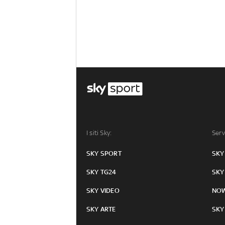
I siti Sky:
Serv
SKY SPORT
SKY
SKY TG24
SKY
SKY VIDEO
NO
SKY ARTE
SKY