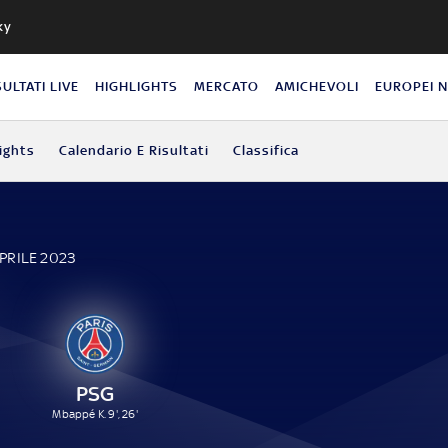
ky
SULTATI LIVE
HIGHLIGHTS
MERCATO
AMICHEVOLI
EUROPEI 
ights
Calendario E Risultati
Classifica
APRILE 2023
PSG
Mbappé K. 9', 26'