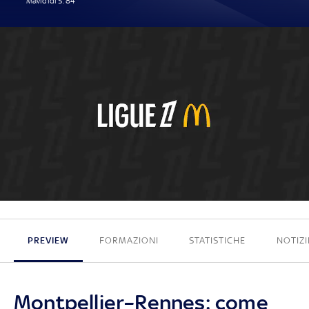
Mavididi S. 84'
1 - 0
PREVIEW
FORMAZIONI
STATISTICHE
NOTIZI
Montpellier–Rennes: come