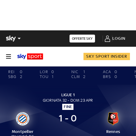
LOGIN
OFFERTE SKY
SKY SPORT INSIDER
REI
0
LOR
0
NIC
1
ACA
0
SBG
2
TOU
1
CLM
2
BRS
0
LIGUE 1
GIORNATA 32 - DOM 23 APR
FINE
1 - 0
Montpellier
Rennes