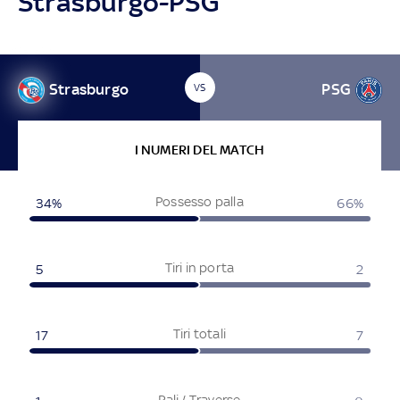
Strasburgo-PSG
Strasburgo
PSG
VS
I NUMERI DEL MATCH
Possesso palla
34%
66%
Tiri in porta
5
2
Tiri totali
17
7
Pali / Traverse