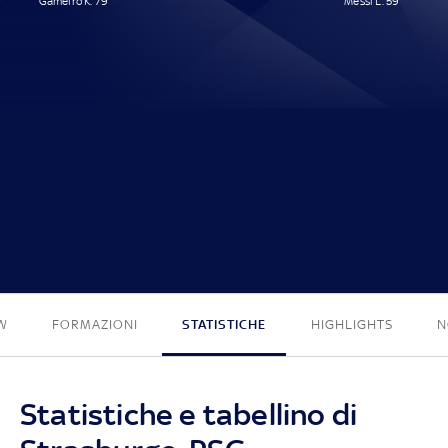
Gameiro K. 79'
Messi L. 59'
1 - 1
W
FORMAZIONI
STATISTICHE
HIGHLIGHTS
N
Statistiche e tabellino di