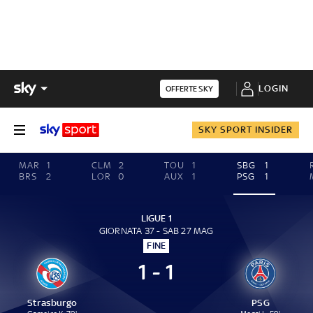
LOGIN
OFFERTE SKY
SKY SPORT INSIDER
MAR
1
CLM
2
TOU
1
SBG
1
BRS
2
LOR
0
AUX
1
PSG
1
LIGUE 1
GIORNATA 37 - SAB 27 MAG
FINE
1 - 1
Strasburgo
PSG