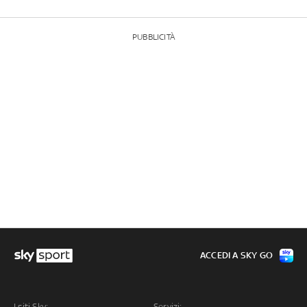
PUBBLICITÀ
ACCEDI A SKY GO
I siti Sky:
Servizi: