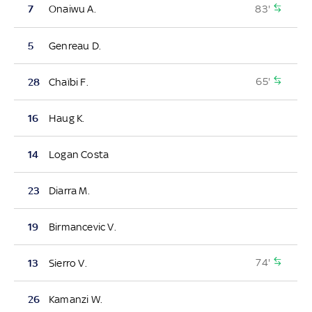
83'
7
Onaiwu A.
5
Genreau D.
65'
28
Chaïbi F.
16
Haug K.
14
Logan Costa
23
Diarra M.
19
Birmancevic V.
74'
13
Sierro V.
26
Kamanzi W.