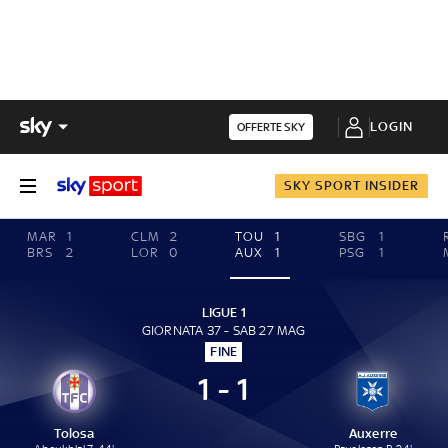
LOGIN
OFFERTE SKY
SKY SPORT INSIDER
MAR
1
CLM
2
TOU
1
SBG
1
BRS
2
LOR
0
AUX
1
PSG
1
LIGUE 1
GIORNATA 37 - SAB 27 MAG
FINE
1 - 1
Tolosa
Auxerre