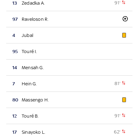
91'
13
Zedadka A.
97
Raveloson R.
4
Jubal
95
Touré I.
14
Mensah G.
81'
7
Hein G.
80
Massengo H.
91'
12
Touré B.
62'
17
Sinayoko L.