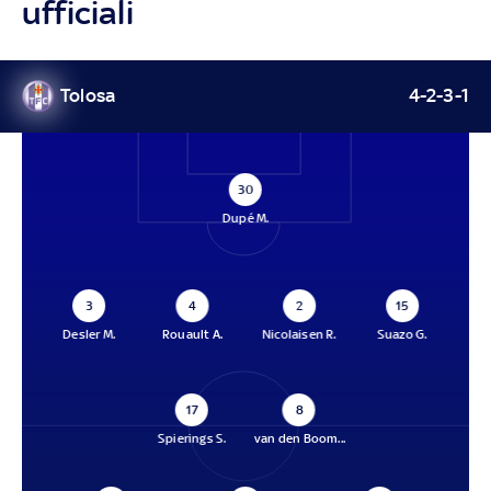
ufficiali
Tolosa
4-2-3-1
30
Dupé M.
3
4
2
15
Desler M.
Rouault A.
Nicolaisen R.
Suazo G.
17
8
Spierings S.
van den Boom...