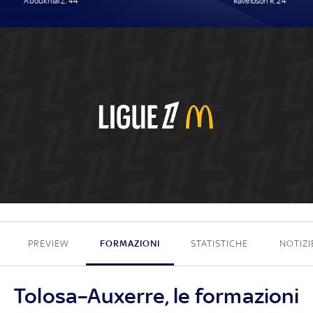
Aboukhlal Z. 44'
Raveloson R. 24'
1 - 1
PREVIEW
FORMAZIONI
STATISTICHE
NOTIZI
Tolosa–Auxerre, le formazioni