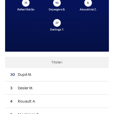
21
10
6
Rafael Ratão
Dejaegere B.
Aboukhlal Z.
27
Dallinga T.
Titolari
30
Dupé M.
3
Desler M.
4
Rouault A.