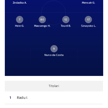
Zedadka A.
Mensah G.
7
80
12
17
Hein G.
Massengo H.
Touré B.
Sinayoko L.
9
Nuno da Costa
Titolari
1
Radu I.