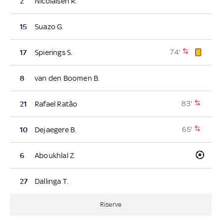
2
Nicolaisen R.
15
Suazo G.
74'
17
Spierings S.
8
van den Boomen B.
83'
21
Rafael Ratão
65'
10
Dejaegere B.
6
Aboukhlal Z.
27
Dallinga T.
Riserve