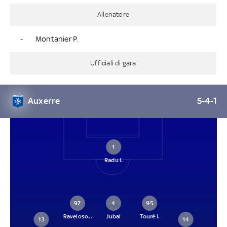
Allenatore
-
Montanier P.
Ufficiali di gara
Auxerre
5-4-1
1
Radu I.
97
4
95
Raveloso...
Jubal
Touré I.
13
14