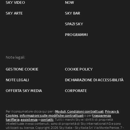
SKY VIDEO
NOW
SKY ARTE
SKY BAR
SPAZI SKY
PROGRAMMI
Note legali:
GESTIONE COOKIE
COOKIE POLICY
NOTE LEGALI
DICHIARAZIONE DI ACCESSIBILITÀ
OFFERTA SKY MEDIA
CORPORATE
Per il consumatore clicca qui per i
Moduli, Condizioni contrattuali
,
Privacy &
Cookies
,
informazioni sulle modifiche contrattuali
o per
trasparenza
tariffaria
,
assistenza
e
contatti
. Tutti i marchi Sky e i diritti di proprietà
intellettuale in essi contenuti, sono di proprietà di Sky international AG e sono
utilizzati su licenza. Copyright 2026 Sky Italia - Sky Italia Srl Via Monte Penice, 7 -