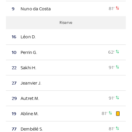
81'
9
Nuno da Costa
Riserve
16
Léon D.
62'
10
Perrin G.
91'
22
Sakhi H.
27
Jeanvier J.
91'
29
Autret M.
81'
19
Abline M.
81'
77
Dembélé S.