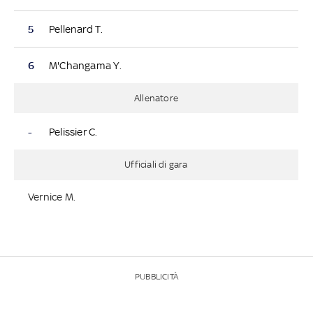
5
Pellenard T.
6
M'Changama Y.
Allenatore
-
Pelissier C.
Ufficiali di gara
Vernice M.
PUBBLICITÀ