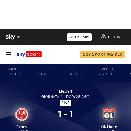
LOGIN
OFFERTE SKY
SKY SPORT INSIDER
NAN
3
LOR
2
NIC
0
TRO
3
TOU
1
CLM
1
MAR
3
ANR
1
LIGUE 1
GIORNATA 4 - DOM 28 AGO
FINE
1 - 1
Reims
Ol. Lione