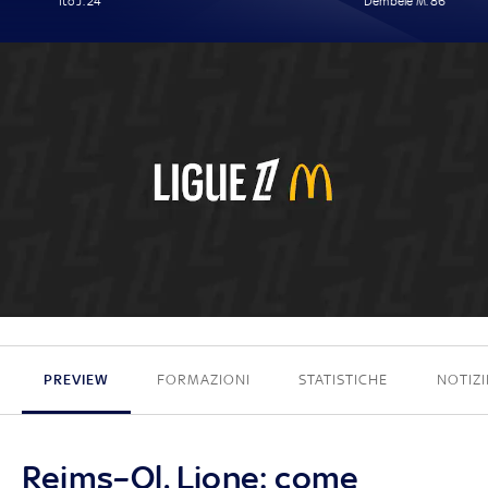
Ito J. 24'
Dembélé M. 86'
1 - 1
PREVIEW
FORMAZIONI
STATISTICHE
NOTIZI
Reims–Ol. Lione: come