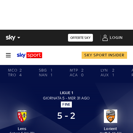
LOGIN
OFFERTE SKY
SKY SPORT INSIDER
MCO
2
SBG
1
MTP
2
LYN
2
TRO
4
NAN
1
ACA
0
AUX
1
LIGUE 1
GIORNATA 5 - MER 31 AGO
FINE
5 - 2
Lens
Lorient