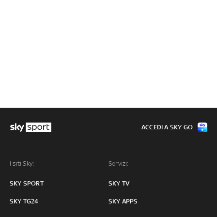
ACCEDI A SKY GO
I siti Sky:
Servizi:
SKY SPORT
SKY TV
SKY TG24
SKY APPS