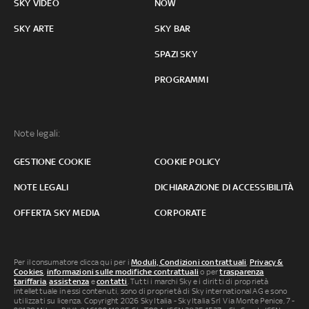
SKY VIDEO
NOW
SKY ARTE
SKY BAR
SPAZI SKY
PROGRAMMI
Note legali:
GESTIONE COOKIE
COOKIE POLICY
NOTE LEGALI
DICHIARAZIONE DI ACCESSIBILITÀ
OFFERTA SKY MEDIA
CORPORATE
Per il consumatore clicca qui per i
Moduli, Condizioni contrattuali
,
Privacy &
Cookies
,
informazioni sulle modifiche contrattuali
o per
trasparenza
tariffaria
,
assistenza
e
contatti
. Tutti i marchi Sky e i diritti di proprietà
intellettuale in essi contenuti, sono di proprietà di Sky international AG e sono
utilizzati su licenza. Copyright 2026 Sky Italia - Sky Italia Srl Via Monte Penice, 7 -