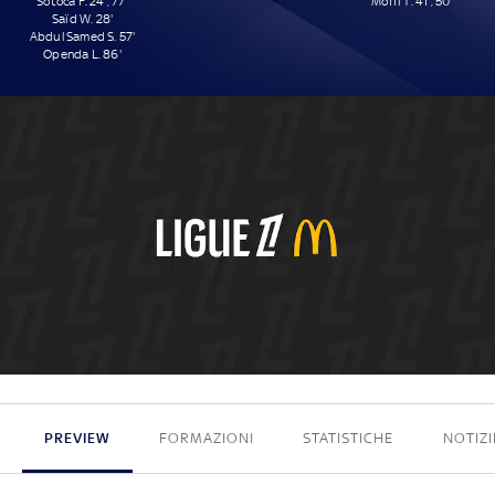
Sotoca F. 24', 77'
Moffi T. 41', 50'
Saïd W. 28'
Abdul Samed S. 57'
Openda L. 86'
5 - 2
PREVIEW
FORMAZIONI
STATISTICHE
NOTIZI